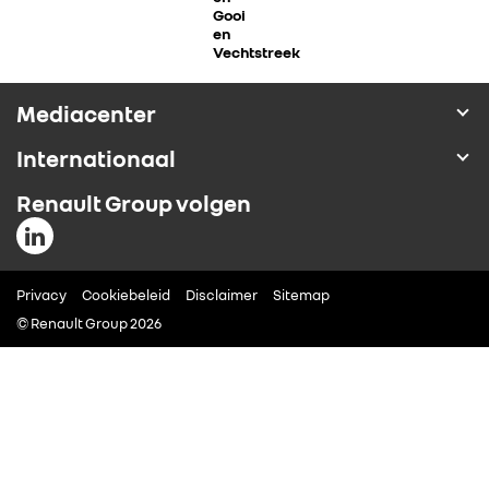
Gooi
ALLIANCE
en
Vechtstreek
FOTO’S & VIDEO’S
Mediacenter
Internationaal
IN DE MEDIA
Renault Group volgen
CONTACT
Privacy
Cookiebeleid
Disclaimer
Sitemap
© Renault Group 2026