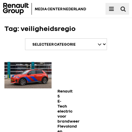
MEDIA CENTER NEDERLAND
Tag:
veiligheidsregio
RENAULT GROUP
RENAULT
Renault
5
E-
Tech
DACIA
electric
voor
brandweer
ALPINE
Flevoland
en