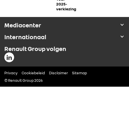
2025-
ALLIANCE
verkiezing
Mediacenter
FOTO’S & VIDEO’S
Internationaal
IN DE MEDIA
Renault Group volgen
CONTACT
Privacy
Cookiebeleid
Disclaimer
Sitemap
© Renault Group 2026