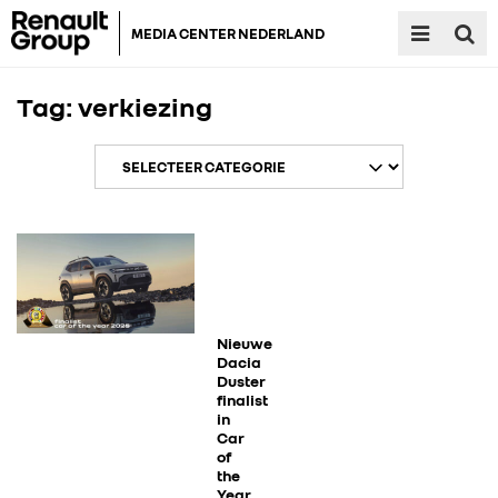
MEDIA CENTER NEDERLAND
Tag:
verkiezing
RENAULT GROUP
RENAULT
Nieuwe
Dacia
Duster
finalist
DACIA
in
Car
of
ALPINE
the
Year