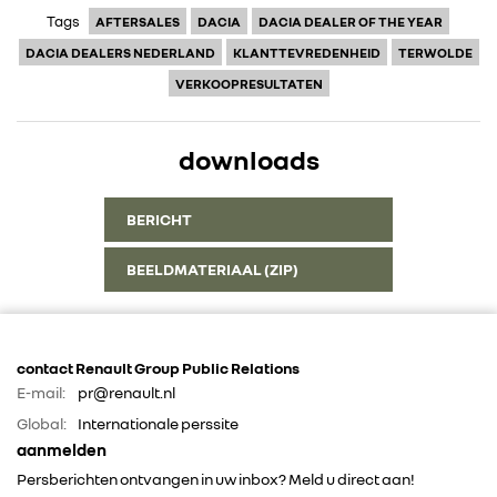
Tags
AFTERSALES
DACIA
DACIA DEALER OF THE YEAR
DACIA DEALERS NEDERLAND
KLANTTEVREDENHEID
TERWOLDE
VERKOOPRESULTATEN
downloads
BERICHT
BEELDMATERIAAL (ZIP)
contact Renault Group Public Relations
E-mail:
pr@renault.nl
Global:
Internationale perssite
aanmelden
Persberichten ontvangen in uw inbox? Meld u direct aan!