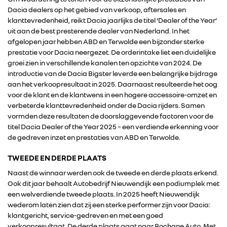
Dacia dealers op het gebied van verkoop, aftersales en
klanttevredenheid, reikt Dacia jaarlijks de titel ‘Dealer of the Year’
uit aan de best presterende dealer van Nederland. In het
afgelopen jaar hebben ABD en Terwolde een bijzonder sterke
prestatie voor Dacia neergezet. De orderintake liet een duidelijke
groei zien in verschillende kanalen ten opzichte van 2024. De
introductie van de Dacia Bigster leverde een belangrijke bijdrage
aan het verkoopresultaat in 2025. Daarnaast resulteerde het oog
voor de klant en de klantwens in een hogere accessoire-omzet en
verbeterde klanttevredenheid onder de Dacia rijders. Samen
vormden deze resultaten de doorslaggevende factoren voor de
titel Dacia Dealer of the Year 2025 – een verdiende erkenning voor
de gedreven inzet en prestaties van ABD en Terwolde.
TWEEDE EN DERDE PLAATS
Naast de winnaar werden ook de tweede en derde plaats erkend.
Ook dit jaar behaalt Autobedrijf Nieuwendijk een podiumplek met
een welverdiende tweede plaats. In 2025 heeft Nieuwendijk
wederom laten zien dat zij een sterke performer zijn voor Dacia:
klantgericht, service-gedreven en met een goed
verkoopresultaat. De derde plaats gaat naar Bochane Auto. Met