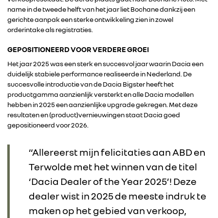
name in de tweede helft van het jaar liet Bochane dankzij een
gerichte aanpak een sterke ontwikkeling zien in zowel
orderintake als registraties.
GEPOSITIONEERD VOOR VERDERE GROEI
Het jaar 2025 was een sterk en succesvol jaar waarin Dacia een
duidelijk stabiele performance realiseerde in Nederland. De
succesvolle introductie van de Dacia Bigster heeft het
productgamma aanzienlijk versterkt en alle Dacia modellen
RENAULT GROUP
hebben in 2025 een aanzienlijke upgrade gekregen. Met deze
resultaten en (product)vernieuwingen staat Dacia goed
gepositioneerd voor 2026.
RENAULT
“Allereerst mijn felicitaties aan ABD en
DACIA
Terwolde met het winnen van de titel
‘Dacia Dealer of the Year 2025’! Deze
ALPINE
dealer wist in 2025 de meeste indruk te
maken op het gebied van verkoop,
ALLIANCE