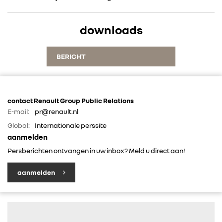
RENAULT GROUP
downloads
RENAULT
BERICHT
DACIA
ALPINE
contact Renault Group Public Relations
E-mail:
pr@renault.nl
ALLIANCE
Global:
Internationale perssite
aanmelden
FOTO’S & VIDEO’S
Persberichten ontvangen in uw inbox? Meld u direct aan!
aanmelden
IN DE MEDIA
CONTACT