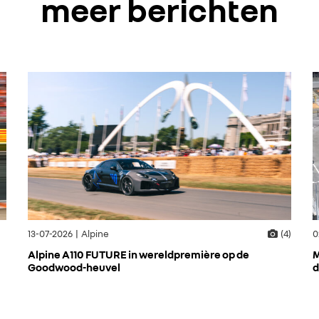
meer berichten
13-07-2026 | Alpine
(4)
0
Alpine A110 FUTURE in wereldpremière op de
M
Goodwood-heuvel
d