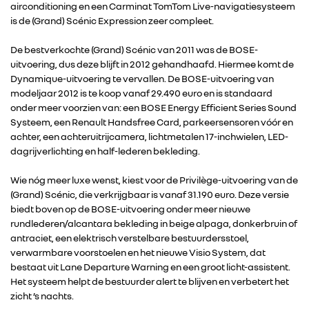
airconditioning en een Carminat TomTom Live-navigatiesysteem
is de (Grand) Scénic Expression zeer compleet.
De bestverkochte (Grand) Scénic van 2011 was de BOSE-
uitvoering, dus deze blijft in 2012 gehandhaafd. Hiermee komt de
Dynamique-uitvoering te vervallen. De BOSE-uitvoering van
modeljaar 2012 is te koop vanaf 29.490 euro en is standaard
onder meer voorzien van: een BOSE Energy Efficient Series Sound
Systeem, een Renault Handsfree Card, parkeersensoren vóór en
achter, een achteruitrijcamera, lichtmetalen 17-inchwielen, LED-
dagrijverlichting en half-lederen bekleding.
Wie nóg meer luxe wenst, kiest voor de Privilège-uitvoering van de
(Grand) Scénic, die verkrijgbaar is vanaf 31.190 euro. Deze versie
biedt boven op de BOSE-uitvoering onder meer nieuwe
rundlederen/alcantara bekleding in beige alpaga, donkerbruin of
antraciet, een elektrisch verstelbare bestuurdersstoel,
verwarmbare voorstoelen en het nieuwe Visio System, dat
RENAULT GROUP
bestaat uit Lane Departure Warning en een groot licht-assistent.
Het systeem helpt de bestuurder alert te blijven en verbetert het
zicht ’s nachts.
RENAULT