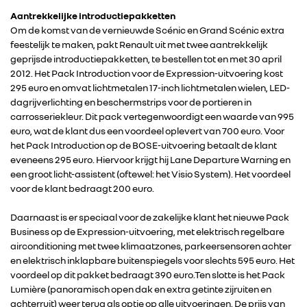
Aantrekkelijke introductiepakketten
DACIA
Om de komst van de vernieuwde Scénic en Grand Scénic extra
feestelijk te maken, pakt Renault uit met twee aantrekkelijk
geprijsde introductiepakketten, te bestellen tot en met 30 april
ALPINE
2012. Het Pack Introduction voor de Expression-uitvoering kost
295 euro en omvat lichtmetalen 17-inch lichtmetalen wielen, LED-
dagrijverlichting en beschermstrips voor de portieren in
ALLIANCE
carrosseriekleur. Dit pack vertegenwoordigt een waarde van 995
euro, wat de klant dus een voordeel oplevert van 700 euro. Voor
het Pack Introduction op de BOSE-uitvoering betaalt de klant
FOTO’S & VIDEO’S
eveneens 295 euro. Hiervoor krijgt hij Lane Departure Warning en
een groot licht-assistent (oftewel: het Visio System). Het voordeel
IN DE MEDIA
voor de klant bedraagt 200 euro.
Daarnaast is er speciaal voor de zakelijke klant het nieuwe Pack
CONTACT
Business op de Expression-uitvoering, met elektrisch regelbare
airconditioning met twee klimaatzones, parkeersensoren achter
en elektrisch inklapbare buitenspiegels voor slechts 595 euro. Het
voordeel op dit pakket bedraagt 390 euro.Ten slotte is het Pack
Lumière (panoramisch open dak en extra getinte zijruiten en
achterruit) weer terug als optie op alle uitvoeringen. De prijs van