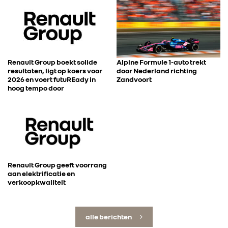
Renault Group boekt solide
Alpine Formule 1-auto trekt
resultaten, ligt op koers voor
door Nederland richting
2026 en voert futuREady in
Zandvoort
hoog tempo door
Renault Group geeft voorrang
aan elektrificatie en
verkoopkwaliteit
alle berichten