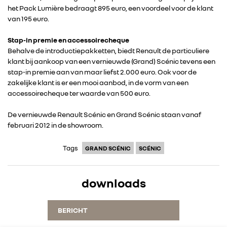
het Pack Lumière bedraagt 895 euro, een voordeel voor de klant
van 195 euro.
Stap-in premie en accessoirecheque
Behalve de introductiepakketten, biedt Renault de particuliere
klant bij aankoop van een vernieuwde (Grand) Scénic tevens een
stap-in premie aan van maar liefst 2.000 euro. Ook voor de
zakelijke klant is er een mooi aanbod, in de vorm van een
accessoirecheque ter waarde van 500 euro.
De vernieuwde Renault Scénic en Grand Scénic staan vanaf
februari 2012 in de showroom.
Tags
GRAND SCÉNIC
SCÉNIC
downloads
BERICHT