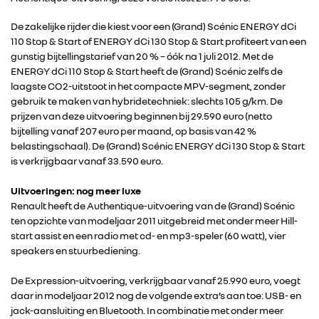
De zakelijke rijder die kiest voor een (Grand) Scénic ENERGY dCi
110 Stop & Start of ENERGY dCi 130 Stop & Start profiteert van een
gunstig bijtellingstarief van 20 % – óók na 1 juli 2012. Met de
ENERGY dCi 110 Stop & Start heeft de (Grand) Scénic zelfs de
laagste CO2-uitstoot in het compacte MPV-segment, zonder
gebruik te maken van hybridetechniek: slechts 105 g/km. De
prijzen van deze uitvoering beginnen bij 29.590 euro (netto
bijtelling vanaf 207 euro per maand, op basis van 42 %
belastingschaal). De (Grand) Scénic ENERGY dCi 130 Stop & Start
is verkrijgbaar vanaf 33.590 euro.
Uitvoeringen: nog meer luxe
Renault heeft de Authentique-uitvoering van de (Grand) Scénic
ten opzichte van modeljaar 2011 uitgebreid met onder meer Hill-
start assist en een radio met cd- en mp3-speler (60 watt), vier
speakers en stuurbediening.
De Expression-uitvoering, verkrijgbaar vanaf 25.990 euro, voegt
daar in modeljaar 2012 nog de volgende extra’s aan toe: USB- en
jack-aansluiting en Bluetooth. In combinatie met onder meer