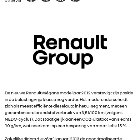
Delen via
De nieuwe Renault Mégane modeljaar 2012 verstevigt zijn positie
in de belastingvrije klasse nog verder. Het model onderscheidt
zich als meest efficiënte dieselauto in het C-segment, met een
gecombineerd brandstofverbruik van 3,5 l/100 km (volgens
NEDC-cyclus). Dat staat gelijk aan een CO2-uitstoot van slechts
90 g/km, wat neerkomt op een besparing van maar liefst 15 %.
Zakelijke rijders die vóór 1 januari 2013 de geoptimaliseerde