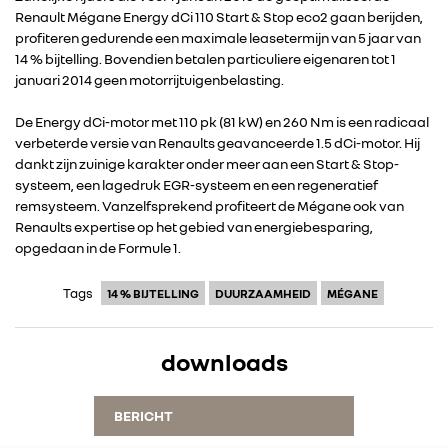
Renault Mégane Energy dCi 110 Start & Stop eco2 gaan berijden,
profiteren gedurende een maximale leasetermijn van 5 jaar van
14 % bijtelling. Bovendien betalen particuliere eigenaren tot 1
januari 2014 geen motorrijtuigenbelasting.
De Energy dCi-motor met 110 pk (81 kW) en 260 Nm is een radicaal
verbeterde versie van Renaults geavanceerde 1.5 dCi-motor. Hij
RENAULT GROUP
dankt zijn zuinige karakter onder meer aan een Start & Stop-
systeem, een lagedruk EGR-systeem en een regeneratief
remsysteem. Vanzelfsprekend profiteert de Mégane ook van
RENAULT
Renaults expertise op het gebied van energiebesparing,
opgedaan in de Formule 1.
DACIA
Tags
14 % BIJTELLING
DUURZAAMHEID
MÉGANE
ALPINE
downloads
ALLIANCE
BERICHT
FOTO’S & VIDEO’S