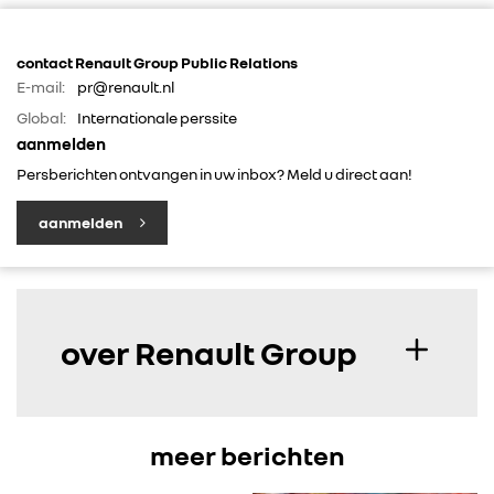
IN DE MEDIA
contact Renault Group Public Relations
E-mail:
pr@renault.nl
Global:
Internationale perssite
CONTACT
aanmelden
Persberichten ontvangen in uw inbox? Meld u direct aan!
aanmelden
over Renault Group
meer berichten