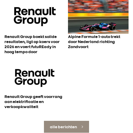
Renault Group boekt solide
Alpine Formule 1-auto trekt
resultaten, ligt op koers voor
door Nederland richting
2026 en voert futuREady in
Zandvoort
hoog tempo door
Renault Group geeft voorrang
aan elektrificatie en
verkoopkwaliteit
alle berichten