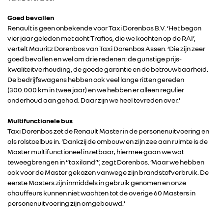
Goed bevallen
Renault is geen onbekende voor Taxi Dorenbos B.V. ‘Het begon
vier jaar geleden met acht Trafics, die we kochten op de RAI’,
vertelt Mauritz Dorenbos van Taxi Dorenbos Assen. ‘Die zijn zeer
goed bevallen en wel om drie redenen: de gunstige prijs-
kwaliteitverhouding, de goede garantie en de betrouwbaarheid.
De bedrijfswagens hebben ook veel lange ritten gereden
(300.000 km in twee jaar) en we hebben er alleen regulier
onderhoud aan gehad. Daar zijn we heel tevreden over.’
Multifunctionele bus
Taxi Dorenbos zet de Renault Master in de personenuitvoering en
als rolstoelbus in. ‘Dankzij de ombouw en zijn zee aan ruimte is de
Master multifunctioneel inzetbaar; hiermee gaan we wat
RENAULT GROUP
teweegbrengen in “taxiland”’, zegt Dorenbos. ‘Maar we hebben
ook voor de Master gekozen vanwege zijn brandstofverbruik. De
eerste Masters zijn inmiddels in gebruik genomen en onze
RENAULT
chauffeurs kunnen niet wachten tot de overige 60 Masters in
personenuitvoering zijn omgebouwd.’
DACIA