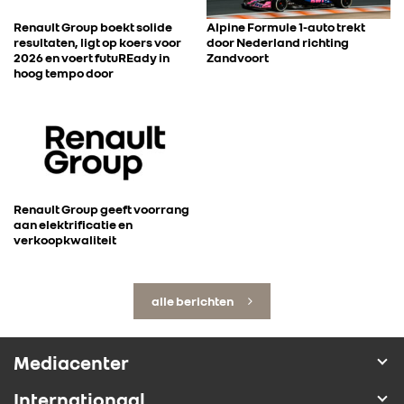
Renault Group boekt solide
Alpine Formule 1-auto trekt
resultaten, ligt op koers voor
door Nederland richting
2026 en voert futuREady in
Zandvoort
hoog tempo door
Renault Group geeft voorrang
aan elektrificatie en
verkoopkwaliteit
alle berichten
Mediacenter
Internationaal