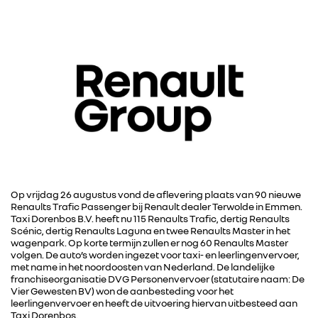
Op vrijdag 26 augustus vond de aflevering plaats van 90 nieuwe
Renaults Trafic Passenger bij Renault dealer Terwolde in Emmen.
Taxi Dorenbos B.V. heeft nu 115 Renaults Trafic, dertig Renaults
Scénic, dertig Renaults Laguna en twee Renaults Master in het
wagenpark. Op korte termijn zullen er nog 60 Renaults Master
volgen. De auto’s worden ingezet voor taxi- en leerlingenvervoer,
met name in het noordoosten van Nederland. De landelijke
franchiseorganisatie DVG Personenvervoer (statutaire naam: De
Vier Gewesten BV) won de aanbesteding voor het
leerlingenvervoer en heeft de uitvoering hiervan uitbesteed aan
Taxi Dorenbos.