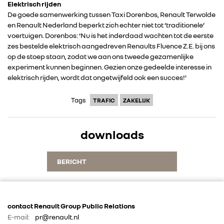
Elektrisch rijden
De goede samenwerking tussen Taxi Dorenbos, Renault Terwolde
en Renault Nederland beperkt zich echter niet tot ‘traditionele’
ALPINE
voertuigen. Dorenbos: ‘Nu is het inderdaad wachten tot de eerste
zes bestelde elektrisch aangedreven Renaults Fluence Z.E. bij ons
ALLIANCE
op de stoep staan, zodat we aan ons tweede gezamenlijke
experiment kunnen beginnen. Gezien onze gedeelde interesse in
elektrisch rijden, wordt dat ongetwijfeld ook een succes!’
FOTO’S & VIDEO’S
Tags
TRAFIC
ZAKELIJK
IN DE MEDIA
downloads
CONTACT
BERICHT
contact Renault Group Public Relations
E-mail:
pr@renault.nl