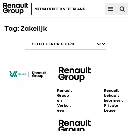
MEDIA CENTER NEDERLAND
Tag:
Zakelijk
Renault
Renault
Group
behaalt
en
keurmerk
Verkor:
Private
een
Lease
langdurige
commerciële
samenwerking
voor