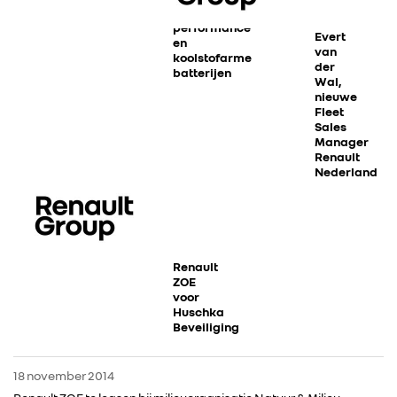
high-
performance
Evert
en
van
koolstofarme
der
batterijen
Wal,
nieuwe
Fleet
Sales
Manager
Renault
Nederland
RENAULT GROUP
Renault
ZOE
RENAULT
voor
Huschka
Beveiliging
DACIA
18 november 2014
ALPINE