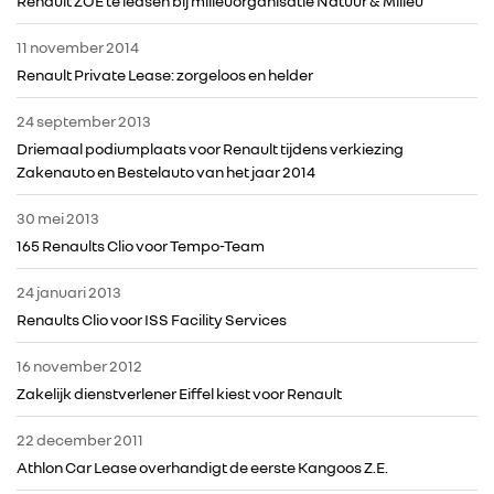
Renault ZOE te leasen bij milieuorganisatie Natuur & Milieu
11 november 2014
ALLIANCE
Renault Private Lease: zorgeloos en helder
FOTO’S & VIDEO’S
24 september 2013
Driemaal podiumplaats voor Renault tijdens verkiezing
Zakenauto en Bestelauto van het jaar 2014
IN DE MEDIA
30 mei 2013
CONTACT
165 Renaults Clio voor Tempo-Team
24 januari 2013
Renaults Clio voor ISS Facility Services
16 november 2012
Zakelijk dienstverlener Eiffel kiest voor Renault
22 december 2011
Athlon Car Lease overhandigt de eerste Kangoos Z.E.