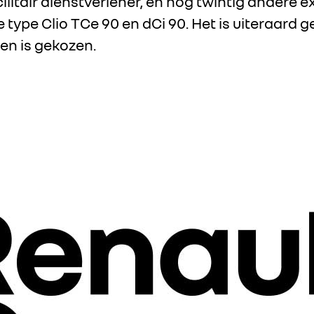
itair dienstverlener, en nog twintig andere ex
 type Clio TCe 90 en dCi 90. Het is uiteraard ge
en is gekozen.