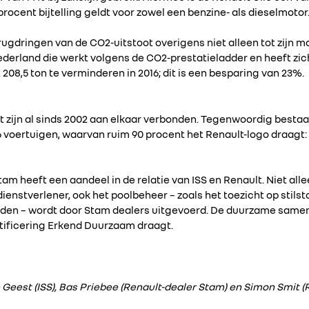
ocent bijtelling geldt voor zowel een benzine- als dieselmotor
erugdringen van de CO2-uitstoot overigens niet alleen tot zijn m
ederland die werkt volgens de CO2-prestatieladder en heeft zic
208,5 ton te verminderen in 2016; dit is een besparing van 23%.
ult zijn al sinds 2002 aan elkaar verbonden. Tegenwoordig best
706 voertuigen, waarvan ruim 90 procent het Renault-logo draag
m heeft een aandeel in de relatie van ISS en Renault. Niet all
 dienstverlener, ook het poolbeheer – zoals het toezicht op stils
den – wordt door Stam dealers uitgevoerd. De duurzame same
tificering Erkend Duurzaam draagt.
de Geest (ISS), Bas Priebee (Renault-dealer Stam) en Simon Smit 