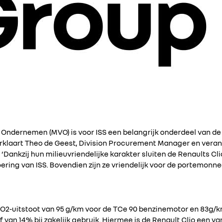
ndernemen (MVO) is voor ISS een belangrijk onderdeel van de b
erklaart Theo de Geest, Division Procurement Manager en veran
 ‘Dankzij hun milieuvriendelijke karakter sluiten de Renaults Cl
ering van ISS. Bovendien zijn ze vriendelijk voor de portemonn
CO2-uitstoot van 95 g/km voor de TCe 90 benzinemotor en 83g/k
ef van 14% bij zakelijk gebruik. Hiermee is de Renault Clio een van