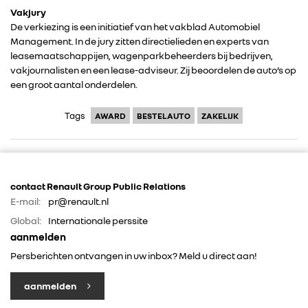
Vakjury
De verkiezing is een initiatief van het vakblad Automobiel
ALLIANCE
Management. In de jury zitten directielieden en experts van
leasemaatschappijen, wagenparkbeheerders bij bedrijven,
FOTO’S & VIDEO’S
vakjournalisten en een lease-adviseur. Zij beoordelen de auto’s op
een groot aantal onderdelen.
IN DE MEDIA
Tags
AWARD
BESTELAUTO
ZAKELIJK
CONTACT
contact Renault Group Public Relations
E-mail:
pr@renault.nl
Global:
Internationale perssite
aanmelden
Persberichten ontvangen in uw inbox? Meld u direct aan!
aanmelden