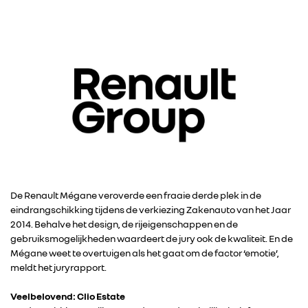
De Renault Mégane veroverde een fraaie derde plek in de
eindrangschikking tijdens de verkiezing Zakenauto van het Jaar
2014. Behalve het design, de rijeigenschappen en de
gebruiksmogelijkheden waardeert de jury ook de kwaliteit. En de
Mégane weet te overtuigen als het gaat om de factor ‘emotie’,
meldt het juryrapport.
Veelbelovend: Clio Estate