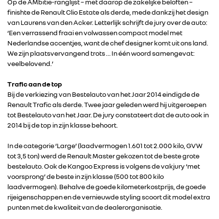
Op de AMbitie-ranglijst – met daarop de zakelijke beloften –
finishte de Renault Clio Estate als derde, mede dankzij het design
van Laurens van den Acker. Letterlijk schrijft de jury over de auto:
‘Een verrassend fraai en volwassen compact model met
Nederlandse accentjes, want de chef designer komt uit ons land.
We zijn plaatsvervangend trots … In één woord samengevat:
veelbelovend.’
Trafic aan de top
Bij de verkiezing van Bestelauto van het Jaar 2014 eindigde de
Renault Trafic als derde. Twee jaar geleden werd hij uitgeroepen
tot Bestelauto van het Jaar. De jury constateert dat de auto ook in
2014 bij de top in zijn klasse behoort.
RENAULT GROUP
In de categorie ‘Large’ (laadvermogen 1.601 tot 2.000 kilo, GVW
RENAULT
tot 3,5 ton) werd de Renault Master gekozen tot de beste grote
bestelauto. Ook de Kangoo Express is volgens de vakjury ‘met
voorsprong’ de beste in zijn klasse (500 tot 800 kilo
DACIA
laadvermogen). Behalve de goede kilometerkostprijs, de goede
rijeigenschappen en de vernieuwde styling scoort dit model extra
punten met de kwaliteit van de dealerorganisatie.
ALPINE