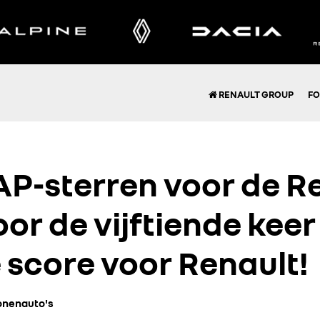
RENAULT GROUP
FO
P-sterren voor de R
or de vijftiende keer
score voor Renault!
onenauto's