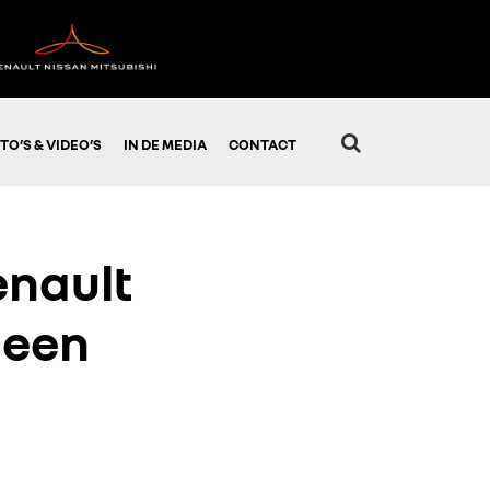
TO’S & VIDEO’S
IN DE MEDIA
CONTACT
enault
 een