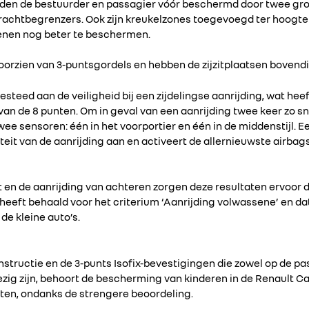
orden de bestuurder en passagier vóór beschermd door twee gro
achtbegrenzers. Ook zijn kreukelzones toegevoegd ter hoogt
enen nog beter te beschermen.
n voorzien van 3-puntsgordels en hebben de zijzitplaatsen boven
esteed aan de veiligheid bij een zijdelingse aanrijding, wat heef
an de 8 punten. Om in geval van een aanrijding twee keer zo sn
ee sensoren: één in het voorportier en één in de middenstijl. E
teit van de aanrijding aan en activeert de allernieuwste airba
t en de aanrijding van achteren zorgen deze resultaten ervoor 
heeft behaald voor het criterium ‘Aanrijding volwassene’ en da
de kleine auto’s.
structie en de 3-punts Isofix-bevestigingen die zowel op de pa
zig zijn, behoort de bescherming van kinderen in de Renault Ca
ten, ondanks de strengere beoordeling.