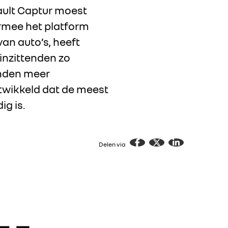
ault Captur moest
armee het platform
an auto’s, heeft
inzittenden zo
enden meer
ntwikkeld dat de meest
g is.
Delen via