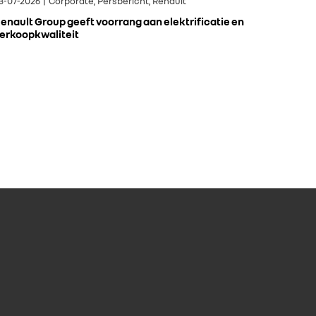
3-07-2026 | Corporate, Persbericht, Renault
enault Group geeft voorrang aan elektrificatie en
erkoopkwaliteit