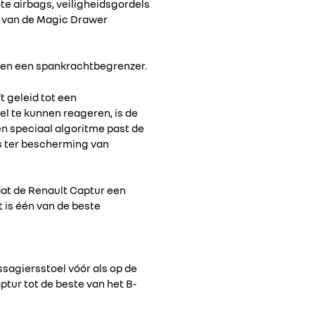
te airbags, veiligheidsgordels
e van de Magic Drawer
dien een spankrachtbegrenzer.
t geleid tot een
el te kunnen reageren, is de
en speciaal algoritme past de
gs ter bescherming van
dat de Renault Captur een
t is één van de beste
ssagiersstoel vóór als op de
ptur tot de beste van het B-