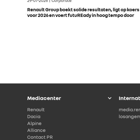
29-07-2026 | Corporate
Renault Group boekt solide resultaten, ligt op koers
voor 2026 en voert futuREady in hoog tempo door
Mediacenter
Interna
Renault
media.re
Dacia
losange
Alpine
Alliance
Contact PR