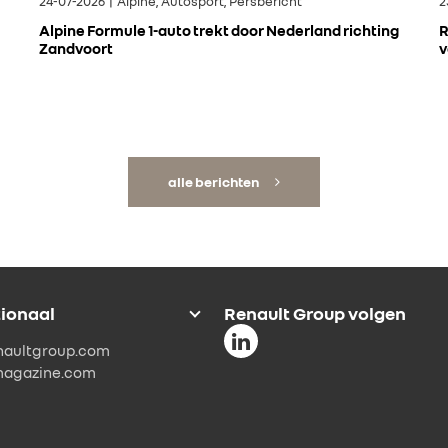
24-07-2026 | Alpine, Autosport, Persbericht
2
Alpine Formule 1-auto trekt door Nederland richting
R
Zandvoort
v
alle berichten
tionaal
Renault Group volgen
naultgroup.com
magazine.com