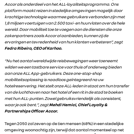
Accor als onderdeel van het ALL-loyaliteitsprogramma. Ons
platform maakt reizen in stedelijke omgevingen mogelijk door
krachtige technologie waarmee gebruikers verbonden zijn met
1,8 miljoen voertuigen van 2.500 taxi- en huurvloten over de hele
wereld. Door mobiliteit toe te voegen aan de diensten die onze
zakenpartners zoals Accor al aanbieden, kunnen zij de
ervaringen en tevredenheid van hun klanten verbeteren”, zegt
Fedra Ribeiro, CEO of Karhoo.
“Nu het aantal wereldwijde reisbewegingen weer toeneemt
wilden we een tastbare service voor thuis of onderweg bieden
aan onze ALL App-gebruikers. Deze one-stop-shop
mobiliteitsoplossing is naadloos geïntegreerd na uw
hotelreservering. Het stelt onze ALL-leden in staat om hun transfer
van de luchthaven naar het hotel of een rit in de stad te boeken
met hun ALL‑punten. Zowel gebruiksvriendelijk als consistent,
waar je ook bent.”, zegt
Mehdi Hemici, Chief Loyalty &
Partnerships Officer Accor.
Tegen 2050 zal zeven op de tien mensen (68%) in een stedelijke
omgeving woonachtig zijn, terwijl dat aantal momenteel op net