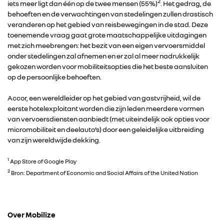
2
iets meer ligt dan één op de twee mensen (55%)
. Het gedrag, de
behoeften en de verwachtingen van stedelingen zullen drastisch
veranderen op het gebied van reisbewegingen in de stad. Deze
toenemende vraag gaat grote maatschappelijke uitdagingen
met zich meebrengen: het bezit van een eigen vervoersmiddel
onder stedelingen zal afnemen en er zal al meer nadrukkelijk
gekozen worden voor mobiliteitsopties die het beste aansluiten
op de persoonlijke behoeften.
Accor, een wereldleider op het gebied van gastvrijheid, wil de
eerste hotelexploitant worden die zijn leden meerdere vormen
van vervoersdiensten aanbiedt (met uiteindelijk ook opties voor
micromobiliteit en deelauto’s) door een geleidelijke uitbreiding
van zijn wereldwijde dekking.
1
App Store of Google Play
2
Bron: Department of Economic and Social Affairs of the United Nation
RENAULT GROUP
Over Mobilize