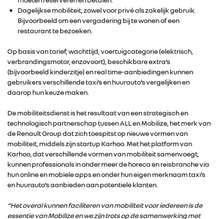
Dagelijkse mobiliteit, zowel voor privé als zakelijk gebruik.
Bijvoorbeeld om een vergadering bij te wonen of een
restaurant te bezoeken.
Op basis van tarief, wachttijd, voertuigcategorie (elektrisch,
verbrandingsmotor, enzovoort), beschikbare extra’s
(bijvoorbeeld kinderzitje) en real time-aanbiedingen kunnen
gebruikers verschillende taxi’s en huurauto’s vergelijken en
daarop hun keuze maken.
De mobiliteitsdienst is het resultaat van een strategisch en
technologisch partnerschap tussen ALL en Mobilize, het merk van
de Renault Group dat zich toespitst op nieuwe vormen van
mobiliteit, middels zijn startup Karhoo. Met het platform van
Karhoo, dat verschillende vormen van mobiliteit samenvoegt,
kunnen professionals in onder meer de horeca en reisbranche via
hun online en mobiele apps en onder hun eigen merknaam taxi’s
en huurauto’s aanbieden aan potentiele klanten.
“Het overal kunnen faciliteren van mobiliteit voor iedereen is de
essentie van Mobilize en we zijn trots op de samenwerking met