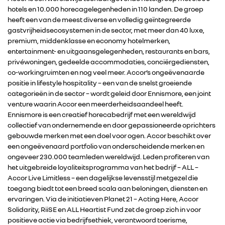
hotels en 10.000 horecagelegenheden in 110 landen. De groep
heeft een van de meest diverse en volledig geïntegreerde
gastvrijheidsecosystemen in de sector, met meer dan 40 luxe,
premium, middenklasse en economy hotelmerken,
entertainment- en uitgaansgelegenheden, restaurants en bars,
privéwoningen, gedeelde accommodaties, conciërgediensten,
co-workingruimten en nog veel meer. Accor’s ongeëvenaarde
positie in lifestyle hospitality – een van de snelst groeiende
categorieën in de sector – wordt geleid door Ennismore, een joint
venture waarin Accor een meerderheidsaandeel heeft.
Ennismore is een creatief horecabedrijf met een wereldwijd
collectief van ondernemende en door gepassioneerde oprichters
gebouwde merken met een doel voor ogen. Accor beschikt over
een ongeëvenaard portfolio van onderscheidende merken en
ongeveer 230.000 teamleden wereldwijd. Leden profiteren van
het uitgebreide loyaliteitsprogramma van het bedrijf – ALL –
Accor Live Limitless – een dagelijkse levensstijl metgezel die
toegang biedt tot een breed scala aan beloningen, diensten en
ervaringen. Via de initiatieven Planet 21 – Acting Here, Accor
Solidarity, RiiSE en ALL Heartist Fund zet de groep zich in voor
positieve actie via bedrijfsethiek, verantwoord toerisme,