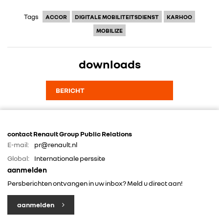
Tags
ACCOR
DIGITALE MOBILITEITSDIENST
KARHOO
MOBILIZE
downloads
BERICHT
contact Renault Group Public Relations
E-mail:
pr@renault.nl
Global:
Internationale perssite
aanmelden
Persberichten ontvangen in uw inbox? Meld u direct aan!
aanmelden