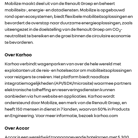
Mobilize maakt deel uit van de Renault Groep en beheert
mobiliteits-, energie- en datadiensten. Mobilize is opgebouwd
RENAULT
rond open ecosystemen, biedt flexibele mobiliteitsoplossingen en
bevordert de overstap naar duurzame energieoplossingen, zoals
uiteengezet in de doelstelling van de Renault Groep om CO
-
DACIA
2
neutraliteit te bereiken en de groei binnen de circulaire economie
te bevorderen.
ALPINE
Over Karhoo
Karhoo verbindt wagenparken van over de hele wereld met
ALLIANCE
exploitanten uit de reis- en hotelsector om mobiliteitsoplossingen
voor reizigers te creëren. Het platform biedt naadloze
FOTO’S & VIDEO’S
integratiemogelijkheden (API/SDK/microsite) waarmee partners
elektronische tolheffing en reserveringsdiensten kunnen
aanbieden via hun website en applicaties. Karhoo wordt
IN DE MEDIA
ondersteund door Mobilize, een merk van de Renault Groep, en
heeft 150 mensen in dienst in 7 landen, waarvan 50% in Products
en Engineering. Voor meer informatie, bezoek karhoo.com
CONTACT
Over Accor
Accor is een wereldwijd toonaangevende hotelgroep met 5.300