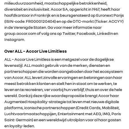
milieuduurzaamheid, maatschappelijke betrokkenheid,
diversiteit en inclusiviteit. Accor SA, opgericht in 1967, heeft haar
hoofdkantoor in Frankrijk en is beursgenoteerd op Euronext Parijs
(ISIN-code: FR0000120404) en op de OTC-markt (Ticker: ACCYY)
in de Verenigde Staten. Ga voor meer informatie naar
group.accor.com of volg ons op Twitter, Facebook, LinkedIn en
Instagram.
Over ALL – Accor Live Limitless
ALL – Accor Live Limitless is een metgezel voor de dagelijkse
levensstijl. ALL maakt gebruik van de merken, diensten en
partnerschappen die worden aangeboden door het ecosysteem
van Accor. ALL levert zinvolle ervaringen en beloningen aan haar
meest betrokken klanten en stelt hen in staat om te werken, te
leven en te recreëren, ver voorbij hun verblijf, thuis en over de hele
wereld. Dankzij deze rijke waardepropositie brengt Accor haar
Augmented Hospitality-strategie tot leven met nieuwe digitale
platforms, iconische partnerschappen (Credit Cards, Mobiliteit,
Luchtvaartmaatschappijen, Entertainment met AEG, IMG, Paris
Saint- Germain) en een wereldwijd uitrolplan voor al haar gasten
en loyalty-leden.