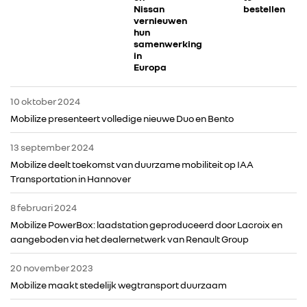
Nissan
bestellen
vernieuwen
hun
samenwerking
in
Europa
RENAULT GROUP
10 oktober 2024
Mobilize presenteert volledige nieuwe Duo en Bento
RENAULT
13 september 2024
Mobilize deelt toekomst van duurzame mobiliteit op IAA
DACIA
Transportation in Hannover
8 februari 2024
ALPINE
Mobilize PowerBox: laadstation geproduceerd door Lacroix en
aangeboden via het dealernetwerk van Renault Group
ALLIANCE
20 november 2023
Mobilize maakt stedelijk wegtransport duurzaam
FOTO’S & VIDEO’S