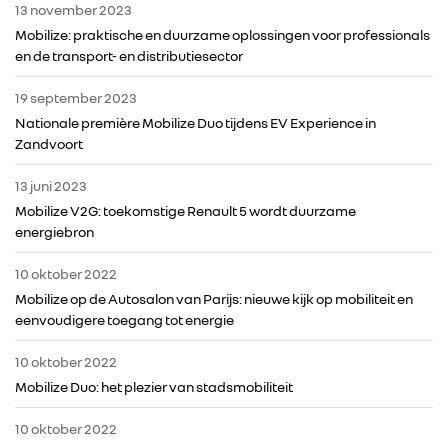
13 november 2023
Mobilize: praktische en duurzame oplossingen voor professionals
IN DE MEDIA
en de transport- en distributiesector
19 september 2023
CONTACT
Nationale première Mobilize Duo tijdens EV Experience in
Zandvoort
13 juni 2023
Mobilize V2G: toekomstige Renault 5 wordt duurzame
energiebron
10 oktober 2022
Mobilize op de Autosalon van Parijs: nieuwe kijk op mobiliteit en
eenvoudigere toegang tot energie
10 oktober 2022
Mobilize Duo: het plezier van stadsmobiliteit
10 oktober 2022