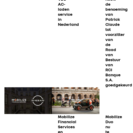
AC-
de
laden
benoeming
service
van
in
Patrick
Nederland
Claude
tot
voorzitter
van
de
Raad
van
Bestuur
van
RCI
Banque
S.A.
goedgekeurd
Mobilize
Mobilize
Financial
Duo
Services
nu
en
te