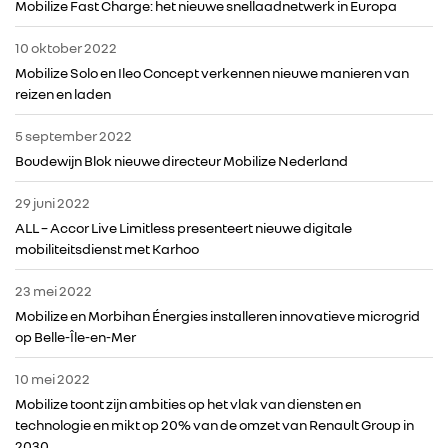
Mobilize Fast Charge: het nieuwe snellaadnetwerk in Europa
10 oktober 2022
Mobilize Solo en Ileo Concept verkennen nieuwe manieren van
reizen en laden
5 september 2022
Boudewijn Blok nieuwe directeur Mobilize Nederland
29 juni 2022
ALL – Accor Live Limitless presenteert nieuwe digitale
mobiliteitsdienst met Karhoo
23 mei 2022
Mobilize en Morbihan Énergies installeren innovatieve microgrid
op Belle-Île-en-Mer
10 mei 2022
Mobilize toont zijn ambities op het vlak van diensten en
technologie en mikt op 20% van de omzet van Renault Group in
2030