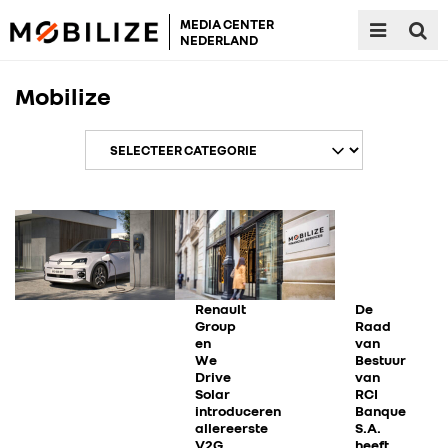
MEDIA CENTER
NEDERLAND
Mobilize
Renault
De
Group
Raad
en
van
We
Bestuur
Drive
van
Solar
RCI
introduceren
Banque
allereerste
S.A.
V2G
heeft