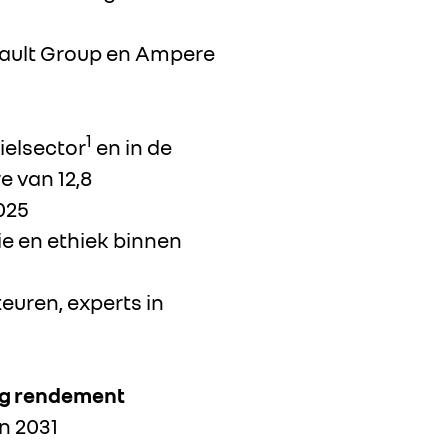
enault Group en Ampere
1
ielsector
en in de
e van 12,8
025
e en ethiek binnen
euren, experts in
oog rendement
n 2031