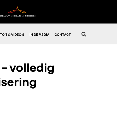
TO’S & VIDEO’S
IN DE MEDIA
CONTACT
– volledig
isering