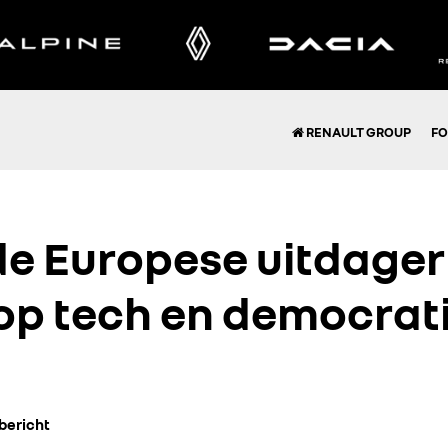
RENAULT GROUP
FO
e Europese uitdager 
op tech en democrat
bericht