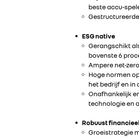
beste accu-spel
Gestructureerde 
ESG native
Gerangschikt al
bovenste 6 proce
Ampere net-zero b
Hoge normen op 
het bedrijf en in
Onafhankelijk en
technologie en a
Robuust financieel
Groeistrategie m