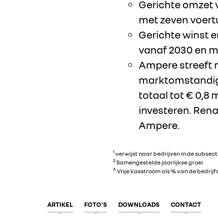
Gerichte omzet v
met zeven voertu
Gerichte winst e
vanaf 2030 en 
Ampere streeft n
marktomstandighe
totaal tot € 0,
investeren. Rena
Ampere.
1
verwijst naar bedrijven in de subse
2
Samengestelde jaarlijkse groei
3
Vrije kasstroom als % van de bedrijf
ARTIKEL
FOTO'S
DOWNLOADS
CONTACT