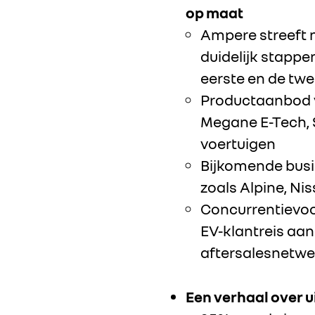
op maat
Ampere streeft n
duidelijk stapp
eerste en de twe
Productaanbod v
Megane E-Tech, S
voertuigen
Bijkomende busi
zoals Alpine, Ni
Concurrentievoo
EV-klantreis aan
aftersalesnetwe
Een verhaal over 