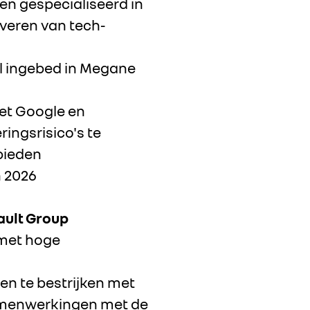
n gespecialiseerd in
veren van tech-
l ingebed in Megane
et Google en
ingsrisico's te
bieden
n 2026
ault Group
 met hoge
n te bestrijken met
samenwerkingen met de