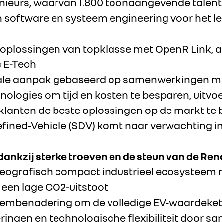
nieurs, waarvan 1.800 toonaangevende talente
 software en systeem engineering voor het le
oplossingen van topklasse met OpenR Link, a
c E-Tech
tale aanpak gebaseerd op samenwerkingen m
ogies om tijd en kosten te besparen, uitvoer
klanten de beste oplossingen op de markt te 
fined-Vehicle (SDV) komt naar verwachting i
 dankzij sterke troeven en de steun van de Ren
n geografisch compact industrieel ecosysteem
n een lage CO2-uitstoot
embenadering om de volledige EV-waardekete
ringen en technologische flexibiliteit door 