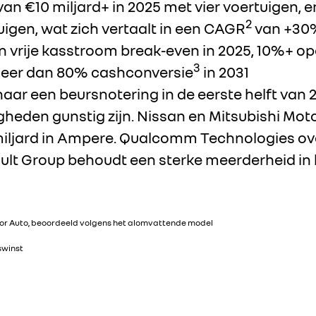
an €10 miljard+ in 2025 met vier voertuigen, en
2
igen, wat zich vertaalt in een CAGR
van +30%
n vrije kasstroom break-even in 2025, 10%+ o
3
meer dan 80% cashconversie
in 2031
aar een beursnotering in de eerste helft van 2
den gunstig zijn. Nissan en Mitsubishi Moto
8 miljard in Ampere. Qualcomm Technologies o
ult Group behoudt een sterke meerderheid in 
ctor Auto, beoordeeld volgens het alomvattende model
swinst