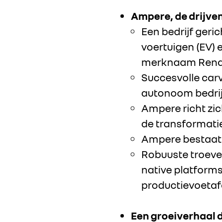
Ampere, de drijve
Een bedrijf geri
voertuigen (EV) 
merknaam Renau
Succesvolle car
autonoom bedrijf
Ampere richt zic
de transformatie
Ampere bestaat 
Robuuste troeven
native platform
productievoetaf
Een groeiverhaal 