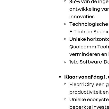
35% van de inge
ontwikkeling van
innovaties
Technologische 
E-Tech en Sceni
Unieke horizon
Qualcomm Technol
verminderen en 
1ste Software-De
Klaar vanaf dag 1,
ElectriCity, ee
productiviteit e
Unieke ecosyste
beperkte investe