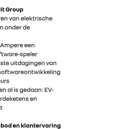
lt Group
ren van elektrische
en onder de
r Ampere een
ftware-speler
kste uitdagingen van
 softwareontwikkeling
eurs
n al is gedaan: EV-
ardeketens en
t
bod en klantervaring