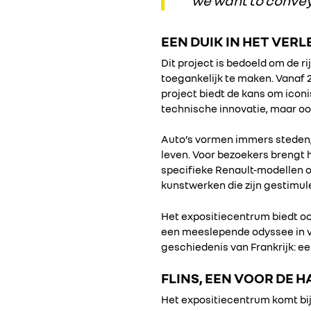
we want to convey t
EEN DUIK IN HET VER
Dit project is bedoeld om de r
toegankelijk te maken. Vanaf
project biedt de kans om iconi
technische innovatie, maar o
Auto’s vormen immers steden, b
leven. Voor bezoekers brengt 
specifieke Renault-modellen of
kunstwerken die zijn gestimul
Het expositiecentrum biedt oo
een meeslepende odyssee in vi
geschiedenis van Frankrijk: e
FLINS, EEN VOOR DE 
Het expositiecentrum komt bij d