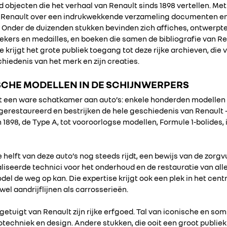
d objecten die het verhaal van Renault sinds 1898 vertellen. M
 Renault over een indrukwekkende verzameling documenten en
. Onder de duizenden stukken bevinden zich affiches, ontwerpt
bekers en medailles, en boeken die samen de bibliografie van R
 krijgt het grote publiek toegang tot deze rijke archieven, die
hiedenis van het merk en zijn creaties.
CHE MODELLEN IN DE SCHIJNWERPERS
t een ware schatkamer aan auto’s: enkele honderden modellen in
erestaureerd en bestrijken de hele geschiedenis van Renault –
1898, de Type A, tot vooroorlogse modellen, Formule 1-bolides,
 helft van deze auto’s nog steeds rijdt, een bewijs van de zorgv
iseerde technici voor het onderhoud en de restauratie van alle 
odel de weg op kan. Die expertise krijgt ook een plek in het cen
el aandrijflijnen als carrosserieën.
e getuigt van Renault zijn rijke erfgoed. Tal van iconische en s
totechniek en design. Andere stukken, die ooit een groot publiek