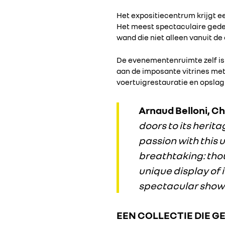
Het expositiecentrum krijgt e
Het meest spectaculaire gedee
wand die niet alleen vanuit d
De evenementenruimte zelf is
aan de imposante vitrines met
voertuigrestauratie en opslag
Arnaud Belloni, C
doors to its herit
passion with this u
breathtaking: thou
unique display of i
spectacular showca
EEN COLLECTIE DIE G