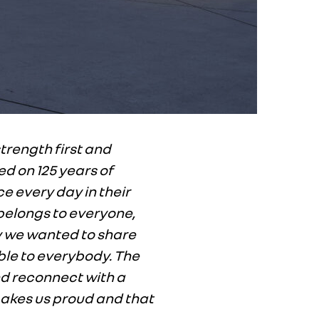
strength first and
ed on 125 years of
ce every day in their
 belongs to everyone,
hy we wanted to share
ble to everybody. The
nd reconnect with a
 makes us proud and that