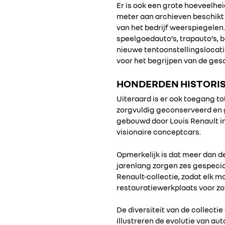
Er is ook een grote hoeveelhei
meter aan archieven beschikt
van het bedrijf weerspiegelen
speelgoedauto’s, trapauto’s, 
nieuwe tentoonstellingslocatie
voor het begrijpen van de gesc
HONDERDEN HISTORIS
Uiteraard is er ook toegang to
zorgvuldig geconserveerd en g
gebouwd door Louis Renault in 
visionaire conceptcars.
Opmerkelijk is dat meer dan de
jarenlang zorgen zes gespecial
Renault-collectie, zodat elk m
restauratiewerkplaats voor zow
De diversiteit van de collecti
illustreren de evolutie van au