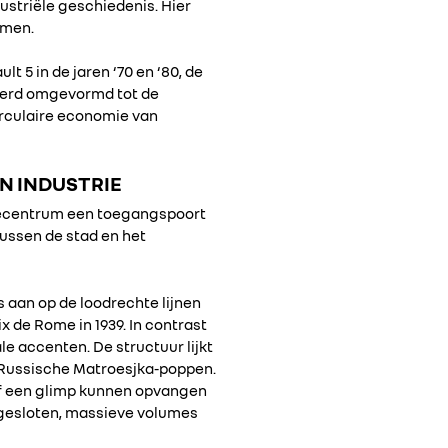
ustriële geschiedenis. Hier
amen.
t 5 in de jaren ‘70 en ‘80, de
n werd omgevormd tot de
irculaire economie van
N INDUSTRIE
itiecentrum een toegangspoort
ussen de stad en het
 aan op de loodrechte lijnen
 de Rome in 1939. In contrast
le accenten. De structuur lijkt
s Russische Matroesjka-poppen.
naf een glimp kunnen opvangen
e gesloten, massieve volumes