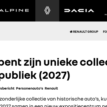
RENAULT GROUP
FO
ent zijn unieke colle
publiek (2027)
sbericht
Personenauto's
Renault
tzonderlijke collectie van historische auto’s, 
2027 samen in een nieuw expositiecentrum net 