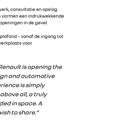
erk, consultatie en opslag.
ken vormen een indrukwekkende
openingen in de gevel.
plafond – vanaf de ingang tot
werkplaats voor
 Renault is opening the
esign and automotive
erience is simply
bove all, a truly
nded in space. A
ish to share.”