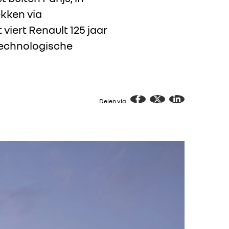
ekken via
viert Renault 125 jaar
otechnologische
Delen via