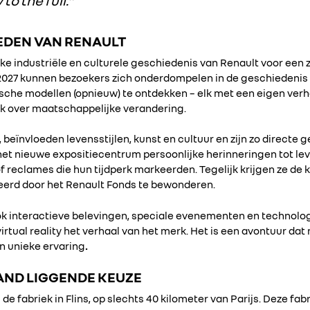
o the full.”
LEDEN VAN RENAULT
ijke industriële en culturele geschiedenis van Renault voor een 
 2027 kunnen bezoekers zich onderdompelen in de geschiedenis 
sche modellen (opnieuw) te ontdekken – elk met een eigen verha
ok over maatschappelijke verandering.
eïnvloeden levensstijlen, kunst en cultuur en zijn zo directe g
het nieuwe expositiecentrum persoonlijke herinneringen tot lev
 reclames die hun tijdperk markeerden. Tegelijk krijgen ze de 
eerd door het Renault Fonds te bewonderen.
k interactieve belevingen, speciale evenementen en technologi
rtual reality het verhaal van het merk. Het is een avontuur da
en unieke ervaring
.
HAND LIGGENDE KEUZE
e fabriek in Flins, op slechts 40 kilometer van Parijs. Deze fabr