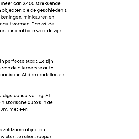
et meer dan 2.400 strekkende
 objecten die de geschiedenis
ekeningen, miniaturen en
enault vormen. Dankzij de
 van onschatbare waarde zijn
 perfecte staat. Ze zijn
 van de allereerste auto
 iconische Alpine modellen en
uldige conservering. Al
historische auto’s in de
trum, met een
oms zeldzame objecten
 wisten te raken, roepen