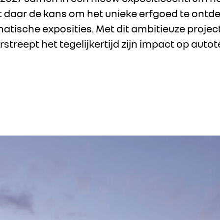
jgt daar de kans om het unieke erfgoed te ontd
tische exposities. Met dit ambitieuze project 
streept het tegelijkertijd zijn impact op aut