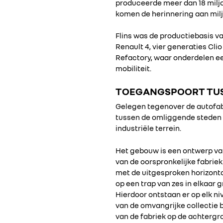
produceerde meer dan 18 miljo
komen de herinnering aan milj
Flins was de productiebasis van
Renault 4, vier generaties Cl
Refactory, waar onderdelen ee
mobiliteit.
TOEGANGSPOORT TUSS
Gelegen tegenover de autofabr
tussen de omliggende steden e
industriële terrein.
Het gebouw is een ontwerp van
van de oorspronkelijke fabriek
met de uitgesproken horizontal
op een trap van zes in elkaar
Hierdoor ontstaan er op elk n
van de omvangrijke collectie b
van de fabriek op de achtergr