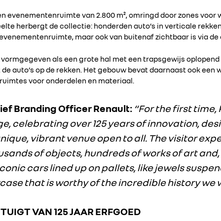
en evenementenruimte van 2.800 m², omringd door zones voor w
lte herbergt de collectie: honderden auto’s in verticale rek
e evenementenruimte, maar ook van buitenaf zichtbaar is via de 
 vormgegeven als een grote hal met een trapsgewijs oplopend 
 de auto’s op de rekken. Het gebouw bevat daarnaast ook een 
ruimtes voor onderdelen en materiaal.
hief Branding Officer Renault:
“For the first time,
age, celebrating over 125 years of innovation, d
nique, vibrant venue open to all. The visitor exp
sands of objects, hundreds of works of art and, a
conic cars lined up on pallets, like jewels suspe
se that is worthy of the incredible history we w
ETUIGT VAN 125 JAAR ERFGOED