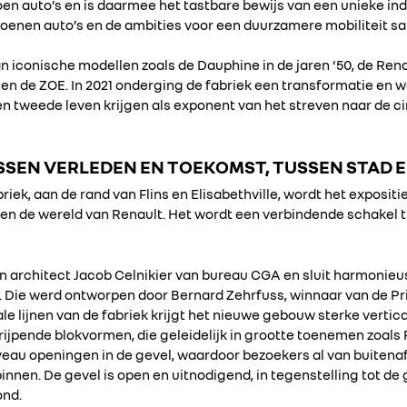
en auto’s en is daarmee het tastbare bewijs van een unieke ind
oenen auto’s en de ambities voor een duurzamere mobiliteit s
 iconische modellen zoals de Dauphine in de jaren ‘50, de Renaul
io en de ZOE. In 2021 onderging de fabriek een transformatie e
n tweede leven krijgen als exponent van het streven naar de c
EN VERLEDEN EN TOEKOMST, TUSSEN STAD E
iek, aan de rand van Flins en Elisabethville, wordt het expos
n de wereld van Renault. Het wordt een verbindende schakel t
 architect Jacob Celnikier van bureau CGA en sluit harmonieus
. Die werd ontworpen door Bernard Zehrfuss, winnaar van de Prix
e lijnen van de fabriek krijgt het nieuwe gebouw sterke vertica
 grijpende blokvormen, die geleidelijk in grootte toenemen zoal
iveau openingen in de gevel, waardoor bezoekers al van buite
innen. De gevel is open en uitnodigend, in tegenstelling tot d
ond.