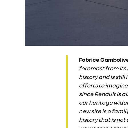
Fabrice Camboliv
foremost from its r
history and is stil
efforts to imagine
since Renault is a
our heritage wide
new site is a fami
history that is no