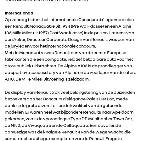
Internationaal
Op zondag tijdens het internationale Concours d’élégance vielen
een Renault Monaquatre uit 1934 (Pre War-klasse) en een Alpine
106 Mille Miles uit 1957 (Post War-klasse) in de prijzen. Laurens van
den Acker, Directeur Corporate Design van Renault, was een van
de juryleden voor het internationale concours.
Met de Monaquatre was Renault een van de eerste Europese
fabrikanten die een compacte, relatief betaalbare auto voor het
RENAULT GROUP
grote publiek uitbrachten. De Alpine A106 is de grondlegger van
de sportieve successtory van Alpine en de voorloper van de latere
A110. De Mille Miles-uitvoering is zeldzaam.
RENAULT
De display van Renault trok veel belangstelling van de duizenden
bezoekers aan het Concours d’élégance Paleis Het Loo, mede
DACIA
dankzij de grote diversiteit en de kwaliteit van de getoonde
modellen. Er waren heel wat bijzondere Renaults naar Apeldoorn
gekomen, zoals de vooroorlogse Type DP Mühlbacher Town Car,
ALPINE
de NN2, de Vivaquatre en de Celtaquatre. Een opvallende
aanwezige was de knalgele Renault 4 van de Wegenwacht, die
ALLIANCE
samen met prachtige exemplaren van de Renault Frégate,