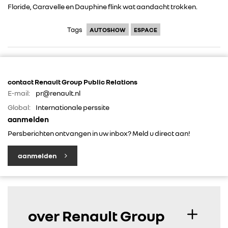
Floride, Caravelle en Dauphine flink wat aandacht trokken.
FOTO’S & VIDEO’S
Tags
AUTOSHOW
ESPACE
IN DE MEDIA
contact Renault Group Public Relations
CONTACT
E-mail:
pr@renault.nl
Global:
Internationale perssite
aanmelden
Persberichten ontvangen in uw inbox? Meld u direct aan!
aanmelden
over Renault Group