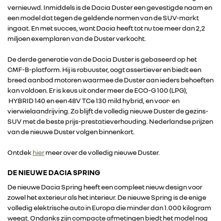
vernieuwd. Inmiddels is de Dacia Duster een gevestigde naam en
een model dat tegen de geldende normen van de SUV-markt
ingaat. En met succes, want Dacia heeft tot nu toe meer dan 2,2
miljoen exemplaren van de Duster verkocht.
De derde generatie van de Dacia Duster is gebaseerd op het
CMF-B-platform. Hij is robuuster, oogt assertiever en biedt een
breed aanbod motoren waarmee de Duster aan ieders behoeften
kan voldoen. Er is keus uit onder meer de ECO-G 100 (LPG),
HYBRID 140 en een 48V TCe 130 mild hybrid, en voor- en
vierwielaandrijving. Zo blijft de volledig nieuwe Duster de gezins-
SUV met de beste prijs-prestatieverhouding. Nederlandse prijzen
van de nieuwe Duster volgen binnenkort.
Ontdek
hier
meer over de volledig nieuwe Duster.
DE NIEUWE DACIA SPRING
De nieuwe Dacia Spring heeft een compleet nieuw design voor
zowel het exterieur als het interieur. De nieuwe Spring is de enige
volledig elektrische auto in Europa die minder dan 1.000 kilogram
weegt. Ondanks zijn compacte afmetingen biedt het model nog