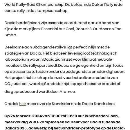
World Rally-Raid Championship. De befaamde Dakar Rally is de
RENAULT GROUP
eerste rally in dat kampioenschap.
RENAULT
Dacia herdefinieert zijn essentie voortdurend aan de hand van
zijn drie merkpijlers: Essential but Cool, Robust & Outdoor en Eco-
Smart.
DACIA
Deelname aan uitdagende rally’s ligt perfect in lijn met de
strategie van Dacia. Het biedt een levensgroot technologisch
ALPINE
laboratorium waarin Dacia zich inzet voor klimaatneutrale
mobiliteit. De rallysport biedt Dacia de gelegenheid om zijn focus
op de essentie te testen onder de uitdagendste omstandigheden.
ALLIANCE
Het project richt zich op de inzet voor betaalbare reductie van
CO
-uitstoot, waarbij Sandrider rijdt op synthetische brandstof
2
FOTO’S & VIDEO’S
die geproduceerd wordt door Aramco.
Ontdek
hier
meer over de Sandrider en de Dacia Sandriders.
IN DE MEDIA
Op 26 februari 2024 van 10:00 tot 10:30 uur is Sébastien Loeb,
meervoudig WRC-kampioen en coureur voor Dacia tijdens de
CONTACT
Dakar 2025, aanwezig bij het Sandrider-prototype op de Dacia-