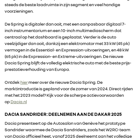
steeds de beste laadruimte in zijn segment en veel handige
voorzieningen.
De Spring is digitaler dan ooit, met een aanpasbaar digitaal 7-
inch instrumentarium en een 10-inch multimediascherm dat
centraal op het dashboard is geplaatst. Verder is de auto
veelzijdiger dan ooit, dankzij een elektromotor met 33 kW (45 pk)
vermogen in de Essential- en Expression-uitvoeringen, en 48 kW
(65 pk) in de Expression- en Extreme-uitvoeringen. De nieuwe
Dacia Spring blijft de volledig elektrische auto met de beste prijs-
prestatieverhouding van Europa.
Ontdek
hier
meer over de nieuwe Dacia Spring. De
marktintroductie is gepland voor de zomer van 2024. Direct rijden
met het 2023 model? Kijk voor de scherpe actievoorwaarden
op
Dacia.nl
DACIA SANDRIDER: DEELNEMEN AAN DE DAKAR 2025
Dacia presenteert op de Autosalon van Genève het prototype
Sandrider waarmee de Dacia Sandriders, zoals het W2RC-team
van Dacia officieel heet, vanaf 2025 deelneemt aan het volledige