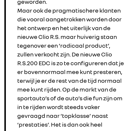
geworden.
Maar ook de pragmatischere klanten
ALPINE
die vooral aangetrokken worden door
het ontwerp en het uiterlijk van de
ALLIANCE
nieuwe Clio R.S. maar huiverig staan
tegenover een ‘radicaal product’,
FOTO’S & VIDEO’S
zullen verkocht zijn. De nieuwe Clio
R.S.200 EDC is zo te configureren dat je
IN DE MEDIA
er bovennormaal mee kunt presteren,
terwijl je er de rest van de tijd normaal
CONTACT
mee kunt rijden. Op de markt van de
sportauto’s of de auto’s die fun zijn om
in te rijden wordt steeds vaker
gevraagd naar ‘topklasse’ naast
‘prestaties’. Het is dan ook heel