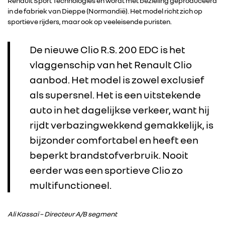
Renault Sport Technologies en wordt met bezieling geproduceerd
in de fabriek van Dieppe (Normandië). Het model richt zich op
sportieve rijders, maar ook op veeleisende puristen.
De nieuwe Clio R.S. 200 EDC is het
vlaggenschip van het Renault Clio
aanbod. Het model is zowel exclusief
als supersnel. Het is een uitstekende
auto in het dagelijkse verkeer, want hij
rijdt verbazingwekkend gemakkelijk, is
bijzonder comfortabel en heeft een
beperkt brandstofverbruik. Nooit
eerder was een sportieve Clio zo
multifunctioneel.
Ali Kassaï – Directeur A/B segment