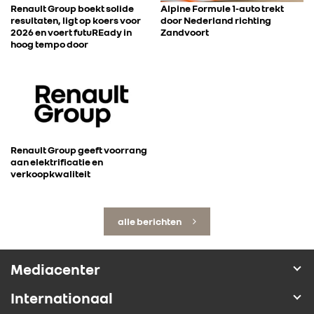
Renault Group boekt solide
Alpine Formule 1-auto trekt
resultaten, ligt op koers voor
door Nederland richting
2026 en voert futuREady in
Zandvoort
hoog tempo door
Renault Group geeft voorrang
aan elektrificatie en
verkoopkwaliteit
alle berichten
Mediacenter
Internationaal