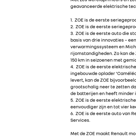
geavanceerde elektrische tec
1. ZOE is de eerste seriegepro
2. ZOE is de eerste seriegepr
3. ZOE is de eerste auto die s
basis van drie innovaties – 
verwarmingssysteem en Miche
rijomstandigheden. Zo kan de Z
150 km in seizoenen met gemi
4. ZOE is de eerste elektrisc
ingebouwde oplader ‘Caméléon’.
levert, kan de ZOE bijvoorbee
grootschalig neer te zetten d
de batterijen en heeft minder 
5. ZOE is de eerste elektrisch
eenvoudiger zijn en tot vier k
6. ZOE is de eerste auto van 
Services.
Met de ZOE maakt Renault mobi