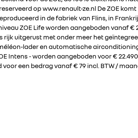
serveerd op www.renault-ze.nl De ZOE komt d
roduceerd in de fabriek van Flins, in Frankrij
sniveau ZOE Life worden aangeboden vanaf € 2
is rijk uitgerust met onder meer het geïntegre
méléon-lader en automatische airconditionin
ZOE Intens - worden aangeboden voor € 22.490
d voor een bedrag vanaf € 79 incl. BTW / maan