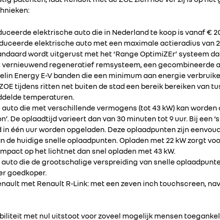
hnieken:
duceerde elektrische auto die in Nederland te koop is vanaf € 2
oduceerde elektrische auto met een maximale actieradius van 2
tandaard wordt uitgerust met het ‘Range OptimiZEr’ systeem dat
een vernieuwend regeneratief remsysteem, een gecombineerde a
lin Energy E-V banden die een minimum aan energie verbruik
OE tijdens ritten net buiten de stad een bereik bereiken van tu
ddelde temperaturen.
he auto die met verschillende vermogens (tot 43 kW) kan worden 
 De oplaadtijd varieert dan van 30 minuten tot 9 uur. Bij een ‘
ld in één uur worden opgeladen. Deze oplaadpunten zijn eenvo
an de huidige snelle oplaadpunten. Opladen met 22 kW zorgt vo
impact op het lichtnet dan snel opladen met 43 kW.
e auto die de grootschalige verspreiding van snelle oplaadpunt
eer goedkoper.
Renault met Renault R-Link: met een zeven inch touchscreen, 
liteit met nul uitstoot voor zoveel mogelijk mensen toegankeli