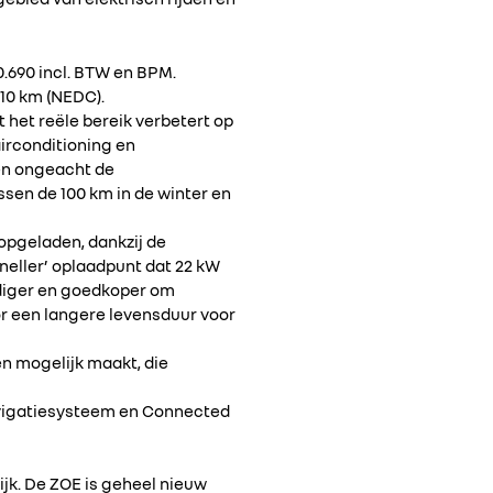
0.690 incl. BTW en BPM.
10 km (NEDC).
 het reële bereik verbetert op
irconditioning en
en ongeacht de
ssen de 100 km in de winter en
opgeladen, dankzij de
sneller’ oplaadpunt dat 22 kW
udiger en goedkoper om
or een langere levensduur voor
en mogelijk maakt, die
navigatiesysteem en Connected
jk. De ZOE is geheel nieuw