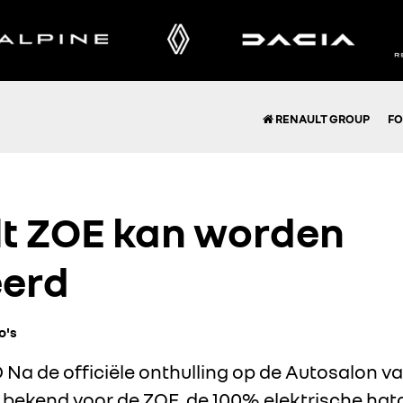
RENAULT GROUP
FO
t ZOE kan worden
eerd
o's
Na de officiële onthulling op de Autosalon 
en bekend voor de ZOE, de 100% elektrische hat