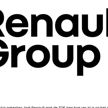
ig patenten, laat Renault met de ZOE zien hoe ver zij is op het 