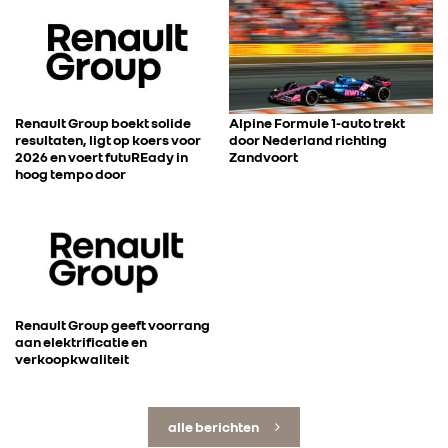
Renault Group boekt solide
Alpine Formule 1-auto trekt
resultaten, ligt op koers voor
door Nederland richting
2026 en voert futuREady in
Zandvoort
hoog tempo door
Renault Group geeft voorrang
aan elektrificatie en
verkoopkwaliteit
alle berichten