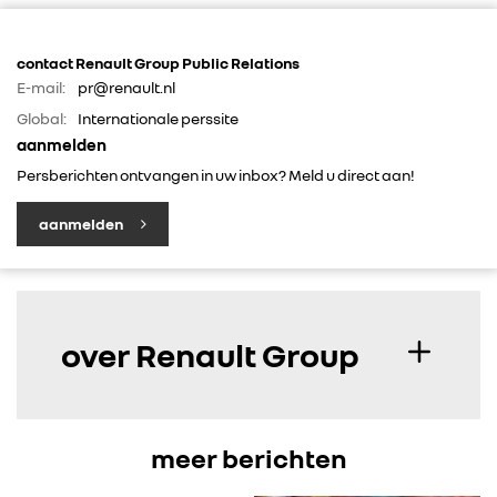
IN DE MEDIA
contact Renault Group Public Relations
E-mail:
pr@renault.nl
Global:
Internationale perssite
CONTACT
aanmelden
Persberichten ontvangen in uw inbox? Meld u direct aan!
aanmelden
over Renault Group
meer berichten