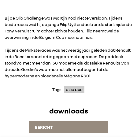
Bij de Clio Challenge was Martijn Kool niet te verslaan. Tijdens
beide races wist hij de jarige Filip Uyttendaele en de sterk rijdende
Tony Verhulst ruim achter zich te houden. Filip neemt wel de
overwinning in de Belgium Cup mee naar huis.
RENAULT GROUP
Tijdens de Pinksteraces was het veertig jaar geleden dat Renault
in de Benelux van start is gegaan met cupracen. De paddock
stond vol met meer dan 150 moderne als klassieke Renaults ,van
RENAULT
de oude Gordini’s waarmee het allemaal begon tot de
hypermoderne en bloedsnelle Mégane RS01.
DACIA
Tags
CLIO CUP
ALPINE
downloads
ALLIANCE
BERICHT
FOTO’S & VIDEO’S