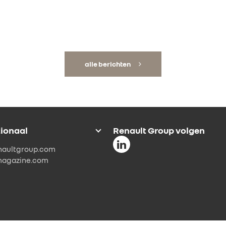
alle berichten
tionaal
Renault Group volgen
naultgroup.com
magazine.com