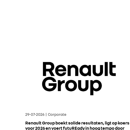
29-07-2026 | Corporate
Renault Group boekt solide resultaten, ligt op koers
voor 2026 en voert futuREady in hoog tempo door