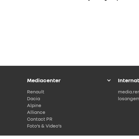
Mediacenter
Interna
Renault
media.re
Dacia
losange
Alpine
Alliance
Contact PR
Foto’s & Video’s