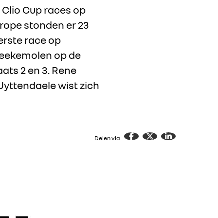
 Clio Cup races op
rope stonden er 23
erste race op
leekemolen op de
ats 2 en 3. Rene
Uyttendaele wist zich
Delen via