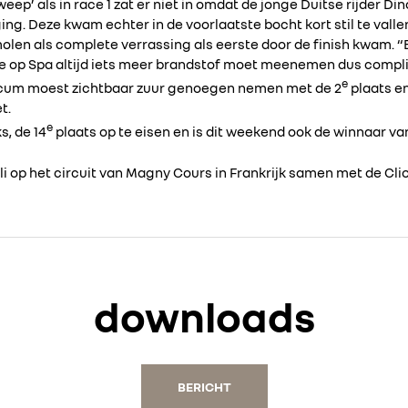
weep’ als in race 1 zat er niet in omdat de jonge Duitse rijder 
ing. Deze kwam echter in de voorlaatste bocht kort stil te vall
len als complete verrassing als eerste door de finish kwam. “
je op Spa altijd iets meer brandstof moet meenemen dus compl
e
cum moest zichtbaar zuur genoegen nemen met de 2
plaats e
t.
e
s, de 14
plaats op te eisen en is dit weekend ook de winnaar v
li op het circuit van Magny Cours in Frankrijk samen met de Clio
downloads
BERICHT