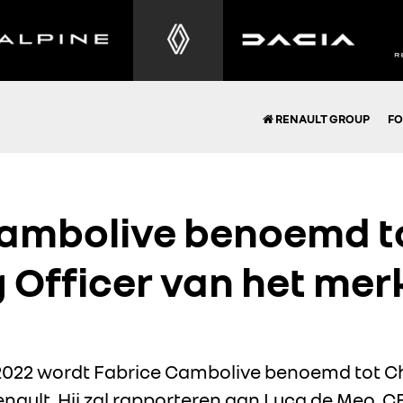
RENAULT GROUP
FO
ambolive benoemd to
 Officer van het mer
 2022 wordt Fabrice Cambolive benoemd tot Ch
nault. Hij zal rapporteren aan Luca de Meo, 