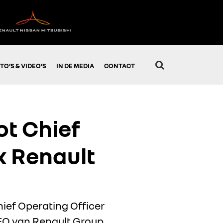
TO’S & VIDEO’S
IN DE MEDIA
CONTACT
t Chief
k Renault
ief Operating Officer
CEO van Renault Group,