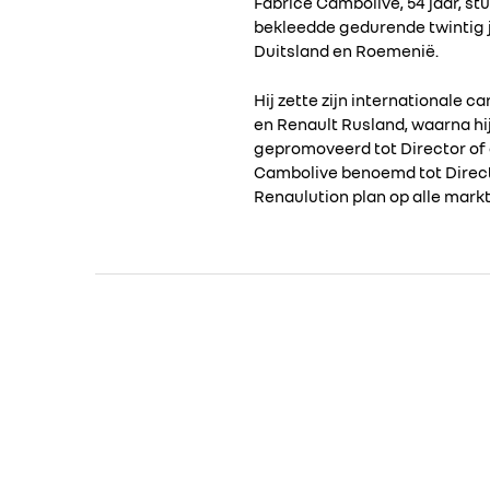
Fabrice Cambolive, 54 jaar, stu
bekleedde gedurende twintig ja
Duitsland en Roemenië.
Hij zette zijn internationale c
en Renault Rusland, waarna hij
gepromoveerd tot Director of o
Cambolive benoemd tot Directe
Renaulution plan op alle mark