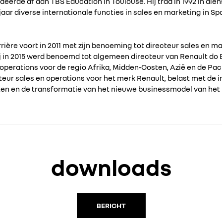
deerde af aan TBS Education in Toulouse. Hij trad in 1992 in dien
ar diverse internationale functies in sales en marketing in Span
arrière voort in 2011 met zijn benoeming tot directeur sales en m
 in 2015 werd benoemd tot algemeen directeur van Renault do Bra
perations voor de regio Afrika, Midden-Oosten, Azië en de Pacif
ur sales en operations voor het merk Renault, belast met de 
ten en de transformatie van het nieuwe businessmodel van het
downloads
BERICHT