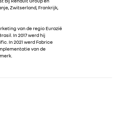
st bij Renault Group en
je, Zwitserland, Frankrijk,
arketing van de regio Eurazië
sil. In 2017 werd hij
ic. In 2021 werd Fabrice
implementatie van de
 merk.