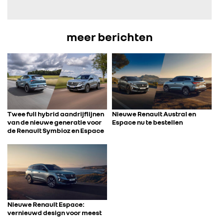
FOTO’S & VIDEO’S
IN DE MEDIA
meer berichten
CONTACT
Twee full hybrid aandrijflijnen
Nieuwe Renault Austral en
van de nieuwe generatie voor
Espace nu te bestellen
de Renault Symbioz en Espace
Nieuwe Renault Espace:
vernieuwd design voor meest