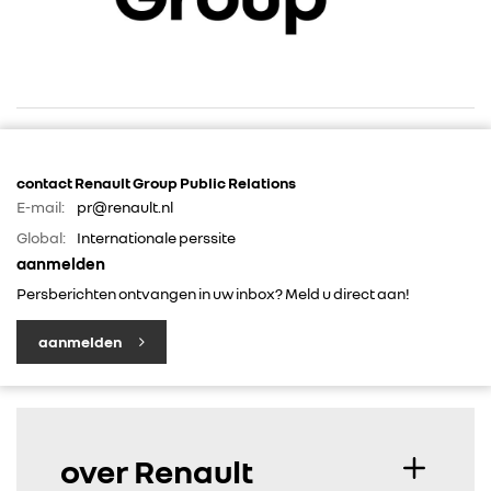
RENAULT GROUP
contact Renault Group Public Relations
E-mail:
pr@renault.nl
RENAULT
Global:
Internationale perssite
aanmelden
Persberichten ontvangen in uw inbox? Meld u direct aan!
DACIA
aanmelden
ALPINE
ALLIANCE
over Renault