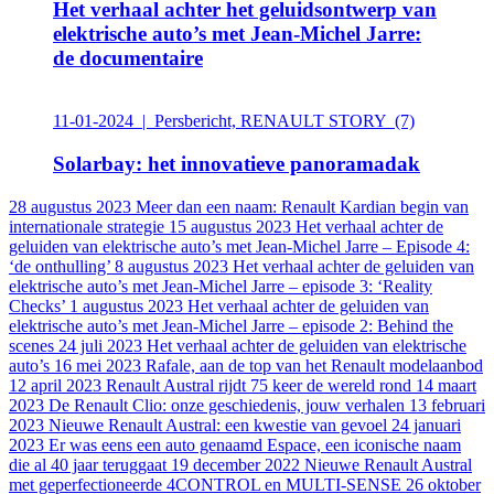
Het verhaal achter het geluidsontwerp van
elektrische auto’s met Jean-Michel Jarre:
de documentaire
11-01-2024 | Persbericht, RENAULT STORY
(7)
Solarbay: het innovatieve panoramadak
28 augustus 2023
Meer dan een naam: Renault Kardian begin van
internationale strategie
15 augustus 2023
Het verhaal achter de
geluiden van elektrische auto’s met Jean-Michel Jarre – Episode 4:
‘de onthulling’
8 augustus 2023
Het verhaal achter de geluiden van
elektrische auto’s met Jean-Michel Jarre – episode 3: ‘Reality
Checks’
1 augustus 2023
Het verhaal achter de geluiden van
elektrische auto’s met Jean-Michel Jarre – episode 2: Behind the
scenes
24 juli 2023
Het verhaal achter de geluiden van elektrische
auto’s
16 mei 2023
Rafale, aan de top van het Renault modelaanbod
12 april 2023
Renault Austral rijdt 75 keer de wereld rond
14 maart
2023
De Renault Clio: onze geschiedenis, jouw verhalen
13 februari
2023
Nieuwe Renault Austral: een kwestie van gevoel
24 januari
2023
Er was eens een auto genaamd Espace, een iconische naam
die al 40 jaar teruggaat
19 december 2022
Nieuwe Renault Austral
met geperfectioneerde 4CONTROL en MULTI-SENSE
26 oktober