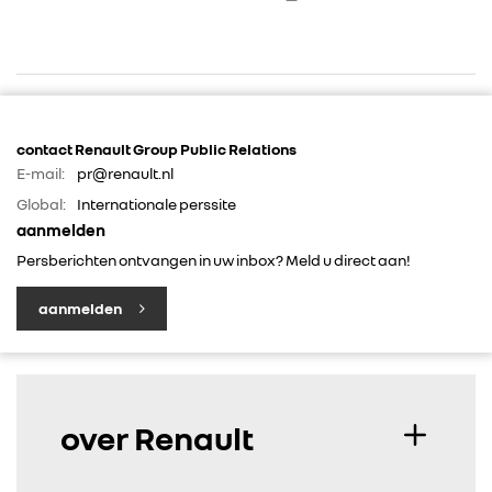
RENAULT GROUP
contact Renault Group Public Relations
E-mail:
pr@renault.nl
Global:
Internationale perssite
RENAULT
aanmelden
Persberichten ontvangen in uw inbox? Meld u direct aan!
DACIA
aanmelden
ALPINE
ALLIANCE
over Renault
FOTO’S & VIDEO’S