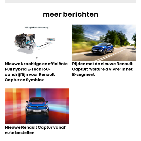
IN DE MEDIA
meer berichten
CONTACT
Nieuwe krachtige en efficiënte
Rijden met de nieuwe Renault
Full hybrid E-Tech 160-
Captur: ‘voiture à vivre’ in het
aandrijflijn voor Renault
B-segment
Captur en Symbioz
Nieuwe Renault Captur vanaf
nu te bestellen