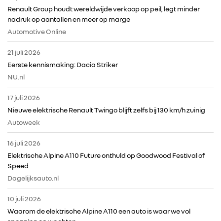
Renault Group houdt wereldwijde verkoop op peil, legt minder
nadruk op aantallen en meer op marge
Automotive Online
21 juli 2026
Eerste kennismaking: Dacia Striker
RENAULT GROUP
NU.nl
17 juli 2026
RENAULT
Nieuwe elektrische Renault Twingo blijft zelfs bij 130 km/h zuinig
Autoweek
DACIA
16 juli 2026
Elektrische Alpine A110 Future onthuld op Goodwood Festival of
ALPINE
Speed
Dagelijksauto.nl
ALLIANCE
10 juli 2026
Waarom de elektrische Alpine A110 een auto is waar we vol
FOTO’S & VIDEO’S