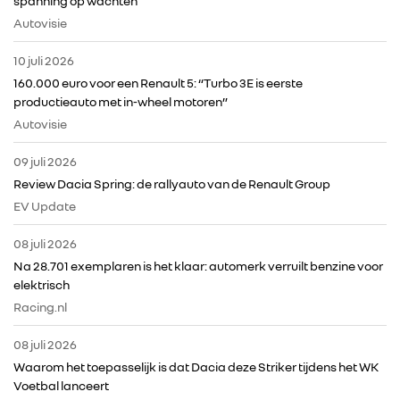
spanning op wachten
Autovisie
IN DE MEDIA
10 juli 2026
160.000 euro voor een Renault 5: “Turbo 3E is eerste
CONTACT
productieauto met in-wheel motoren”
Autovisie
09 juli 2026
Review Dacia Spring: de rallyauto van de Renault Group
EV Update
08 juli 2026
Na 28.701 exemplaren is het klaar: automerk verruilt benzine voor
elektrisch
Racing.nl
08 juli 2026
Waarom het toepasselijk is dat Dacia deze Striker tijdens het WK
Voetbal lanceert