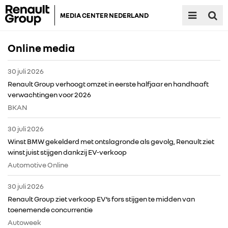
MEDIA CENTER NEDERLAND
Online media
30 juli 2026
Renault Group verhoogt omzet in eerste halfjaar en handhaaft
verwachtingen voor 2026
BKAN
30 juli 2026
Winst BMW gekelderd met ontslagronde als gevolg, Renault ziet
winst juist stijgen dankzij EV-verkoop
Automotive Online
30 juli 2026
Renault Group ziet verkoop EV’s fors stijgen te midden van
toenemende concurrentie
Autoweek