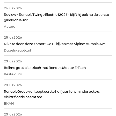
26 juli 2026
Review – Renault Twingo Electric (2026): blijft hij ook na de eerste
glimlach leuk?
Autorai
25 juli 2026
Niks te doen deze zomer? Ga F1 kijken met Alpine! Autonieuws
Dagelijksauto.nl
23 juli 2026
Belimo gaat elektrisch met Renault Master E-Tech
Bestelauto
23 juli 2026
Renault Group verkoopt eerste halfjaar licht minder auto’s,
elektrificatie neemt toe
BKAN
23 juli 2026