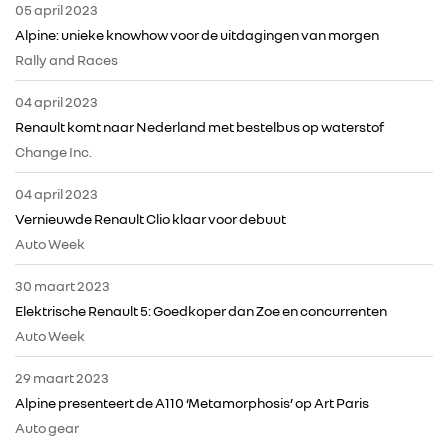
05 april 2023
Alpine: unieke knowhow voor de uitdagingen van morgen
Rally and Races
04 april 2023
Renault komt naar Nederland met bestelbus op waterstof
Change Inc.
04 april 2023
Vernieuwde Renault Clio klaar voor debuut
Auto Week
30 maart 2023
Elektrische Renault 5: Goedkoper dan Zoe en concurrenten
Auto Week
29 maart 2023
Alpine presenteert de A110 ‘Metamorphosis’ op Art Paris
Auto gear