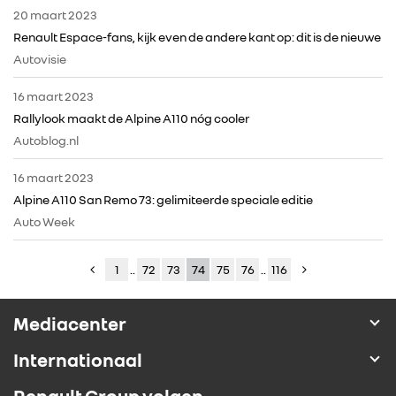
20 maart 2023
Renault Espace-fans, kijk even de andere kant op: dit is de nieuwe
Autovisie
16 maart 2023
Rallylook maakt de Alpine A110 nóg cooler
Autoblog.nl
16 maart 2023
Alpine A110 San Remo 73: gelimiteerde speciale editie
Auto Week
1
..
72
73
74
75
76
..
116
Mediacenter
Internationaal
Renault Group volgen