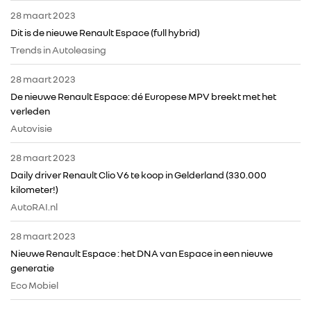
28 maart 2023
Dit is de nieuwe Renault Espace (full hybrid)
Trends in Autoleasing
RENAULT GROUP
28 maart 2023
De nieuwe Renault Espace: dé Europese MPV breekt met het
RENAULT
verleden
Autovisie
DACIA
28 maart 2023
Daily driver Renault Clio V6 te koop in Gelderland (330.000
ALPINE
kilometer!)
AutoRAI.nl
ALLIANCE
28 maart 2023
Nieuwe Renault Espace : het DNA van Espace in een nieuwe
FOTO’S & VIDEO’S
generatie
Eco Mobiel
IN DE MEDIA