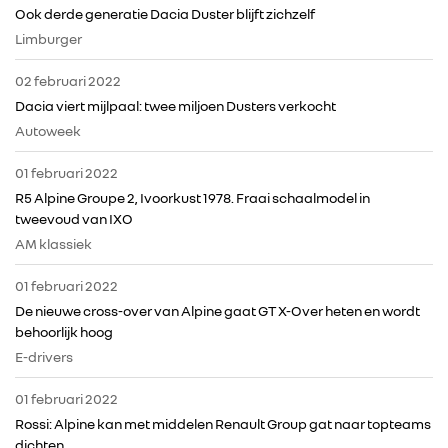
Ook derde generatie Dacia Duster blijft zichzelf
Limburger
02 februari 2022
Dacia viert mijlpaal: twee miljoen Dusters verkocht
Autoweek
01 februari 2022
R5 Alpine Groupe 2, Ivoorkust 1978. Fraai schaalmodel in
tweevoud van IXO
AM klassiek
01 februari 2022
De nieuwe cross-over van Alpine gaat GT X-Over heten en wordt
behoorlijk hoog
E-drivers
01 februari 2022
Rossi: Alpine kan met middelen Renault Group gat naar topteams
dichten