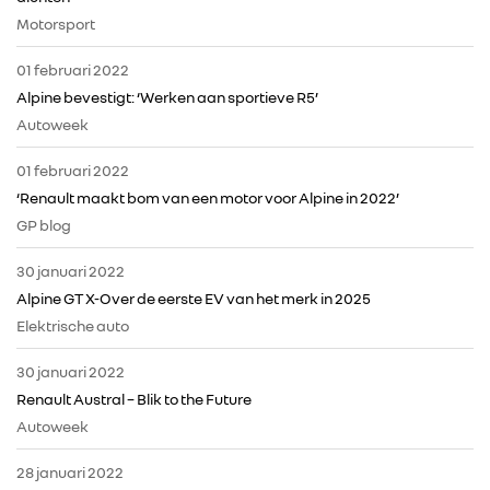
Motorsport
01 februari 2022
Alpine bevestigt: ‘Werken aan sportieve R5’
RENAULT GROUP
Autoweek
01 februari 2022
RENAULT
‘Renault maakt bom van een motor voor Alpine in 2022’
GP blog
DACIA
30 januari 2022
Alpine GT X-Over de eerste EV van het merk in 2025
ALPINE
Elektrische auto
30 januari 2022
ALLIANCE
Renault Austral – Blik to the Future
Autoweek
FOTO’S & VIDEO’S
28 januari 2022