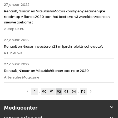
27 januari 2022
Renault, Nissan en Mitsubishi Motors kondigen gezamenlijke
roadmap Alliance 2030 aan: het beste van 3 werelden voor een
nieuwe toekomst
Autoplus.nu
27 januari 2022
Renault en Nissan investeren 23 miljard in elektrische auto’s
RTLnieuws
27 januari 2022
Renault, Nissan en Mitsubishi tonen pad naar 2030
Aftersales Magazine
1
..
90
91
92
93
94
..
116
Mediacenter