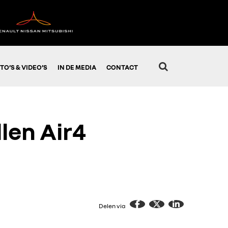
TO’S & VIDEO’S
IN DE MEDIA
CONTACT
len Air4
Delen via