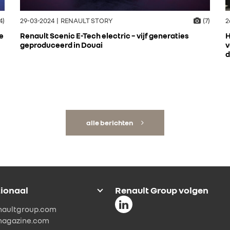
4)
29-03-2024 | RENAULT STORY
(7)
2
e
Renault Scenic E-Tech electric – vijf generaties
H
geproduceerd in Douai
v
d
alle berichten
tionaal
Renault Group volgen
naultgroup.com
magazine.com