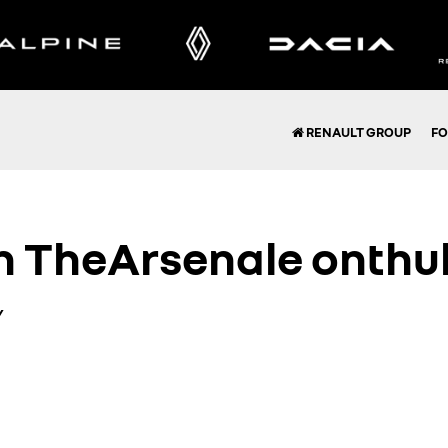
RENAULT GROUP
FO
n TheArsenale onthul
Y