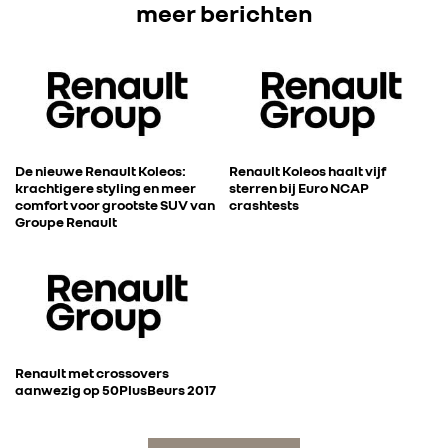
meer berichten
FOTO’S & VIDEO’S
IN DE MEDIA
CONTACT
De nieuwe Renault Koleos:
Renault Koleos haalt vijf
krachtigere styling en meer
sterren bij Euro NCAP
comfort voor grootste SUV van
crashtests
Groupe Renault
Renault met crossovers
aanwezig op 50PlusBeurs 2017