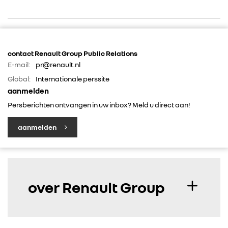
contact Renault Group Public Relations
E-mail:
pr@renault.nl
Global:
Internationale perssite
RENAULT GROUP
aanmelden
Persberichten ontvangen in uw inbox? Meld u direct aan!
RENAULT
aanmelden
DACIA
ALPINE
over Renault Group
ALLIANCE