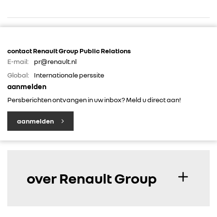
contact Renault Group Public Relations
E-mail:
pr@renault.nl
Global:
Internationale perssite
RENAULT GROUP
aanmelden
Persberichten ontvangen in uw inbox? Meld u direct aan!
RENAULT
aanmelden
DACIA
ALPINE
over Renault Group
ALLIANCE