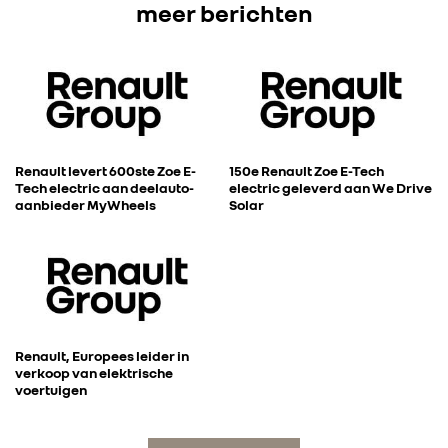
meer berichten
FOTO’S & VIDEO’S
IN DE MEDIA
CONTACT
Renault levert 600ste Zoe E-
150e Renault Zoe E-Tech
Tech electric aan deelauto-
electric geleverd aan We Drive
aanbieder MyWheels
Solar
Renault, Europees leider in
verkoop van elektrische
voertuigen