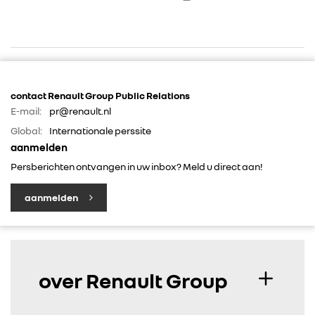
contact Renault Group Public Relations
E-mail:
pr@renault.nl
RENAULT GROUP
Global:
Internationale perssite
aanmelden
Persberichten ontvangen in uw inbox? Meld u direct aan!
RENAULT
aanmelden
DACIA
ALPINE
over Renault Group
ALLIANCE