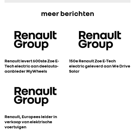
FOTO’S & VIDEO’S
meer berichten
IN DE MEDIA
CONTACT
Renault levert 600ste Zoe E-
150e Renault Zoe E-Tech
Tech electric aan deelauto-
electric geleverd aan We Drive
aanbieder MyWheels
Solar
Renault, Europees leider in
verkoop van elektrische
voertuigen