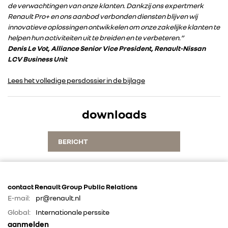
de verwachtingen van onze klanten. Dankzij ons expertmerk
Renault Pro+ en ons aanbod verbonden diensten blijven wij
ALPINE
innovatieve oplossingen ontwikkelen om onze zakelijke klanten te
helpen hun activiteiten uit te breiden en te verbeteren.”
ALLIANCE
Denis Le Vot, Alliance Senior Vice President, Renault-Nissan
LCV Business Unit
FOTO’S & VIDEO’S
Lees het volledige persdossier in de bijlage
IN DE MEDIA
downloads
CONTACT
BERICHT
contact Renault Group Public Relations
E-mail:
pr@renault.nl
Global:
Internationale perssite
aanmelden