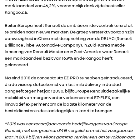
marktaandeel van 46,2%, voornamelijk dankzij de bestseller
Kangoo Z.E.
Buiten Europa heeft Renault de ambitie om de voortrekkersrol uit
te breiden naar nieuwe markten. De groep versterkt voortaan zijn
aanwezigheid in China met de oprichting van de RBJAC (Renault
Brilliance Jinbei Automotive Company), in Zuid-Korea met de
lancering van Renault Master en in Zuid-Amerika waar Renault
een marktaandeel bezit van 16,9% en de Kangoo heeft
gelanceerd.
Na eind 2018 de conceptauto EZ-PRO te hebben geïntroduceerd,
die de visie op de toekomst van last mile delivery in de stad
aangeeft tegen het jaar 2030, blijft Groupe Renault de zakelijke
RENAULT GROUP
mobiliteit van morgen verder verkennen met EZ-FLEX, een
innovatief experiment om de laatste kilometer van de
besteldiensten in de stad dagelijks in kaart te brengen.
RENAULT
“2018 was een recordjaar voor de bedrijfswagens van Groupe
Renault, met een groei van 34% vergeleken met het voorgaande
DACIA
jaar. In 2019 blijven wij ons gamma vernieuwen, om te voldoen aan