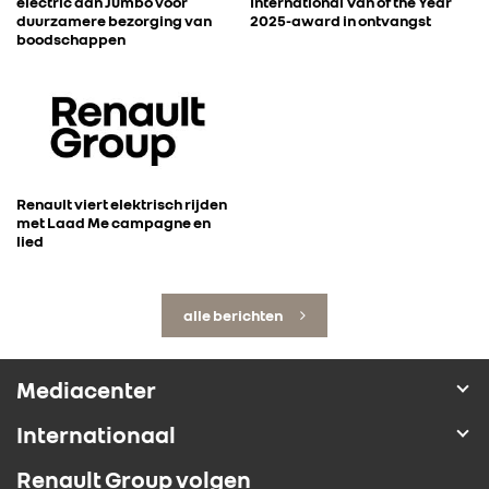
electric aan Jumbo voor
International Van of the Year
duurzamere bezorging van
2025-award in ontvangst
boodschappen
Renault viert elektrisch rijden
met Laad Me campagne en
lied
alle berichten
Mediacenter
Internationaal
Renault Group volgen