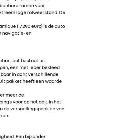
edienbare ramen vóór,
extreem lage rolweerstand. De
amique (17.290 euro) is de auto
 navigatie- en
ion, dat bestaat uit:
pen, een met leder bekleed
gbaar in acht verschillende
Dit pakket heeft een waarde
der meer de
pings voor op het dak. In het
van de versnellingspook en van
eren.
igheid. Een bijzonder