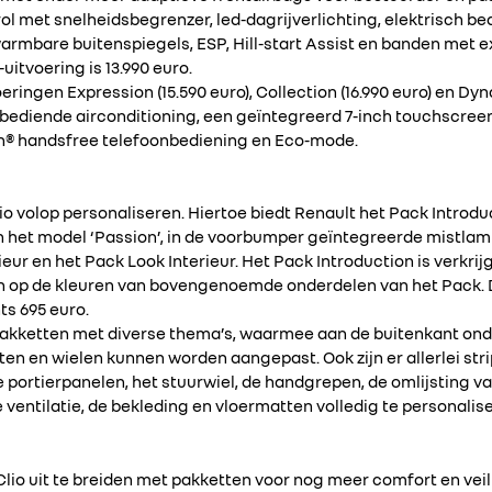
ol met snelheidsbegrenzer, led-dagrijverlichting, elektrisch b
warmbare buitenspiegels, ESP, Hill-start Assist en banden met 
uitvoering is 13.990 euro.
voeringen Expression (15.590 euro), Collection (16.990 euro) en Dyn
ediende airconditioning, een geïntegreerd 7-inch touchscreen
h® handsfree telefoonbediening en Eco-mode.
 volop personaliseren. Hiertoe biedt Renault het Pack Introduct
n het model ‘Passion’, in de voorbumper geïntegreerde mistlam
ieur en het Pack Look Interieur. Het Pack Introduction is verkrij
n op de kleuren van bovengenoemde onderdelen van het Pack. 
ts 695 euro.
-pakketten met diverse thema’s, waarmee aan de buitenkant on
ten en wielen kunnen worden aangepast. Ook zijn er allerlei stri
de portierpanelen, het stuurwiel, de handgrepen, de omlijsting 
ventilatie, de bekleding en vloermatten volledig te personalis
 Clio uit te breiden met pakketten voor nog meer comfort en veil