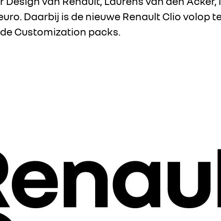
 Design van Renault, Laurens van den Acker, i
 euro. Daarbij is de nieuwe Renault Clio volop 
sde Customization packs.