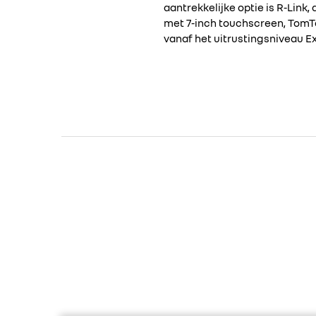
aantrekkelijke optie is R-Lin
met 7-inch touchscreen, TomTom
vanaf het uitrustingsniveau E