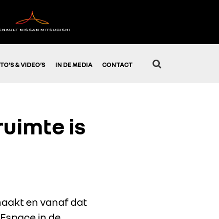
TO’S & VIDEO’S
IN DE MEDIA
CONTACT
uimte is
aakt en vanaf dat
 Espace in de