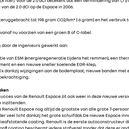
-0,8 liter). Voor de 2.0 dCi betekent dat een vermindering van 1,7
g van de 2.0 dCi op de Espace in 2006.
teruggebracht tot 198 gram CO2/km* (-6 gram) en het verbruik tot 8
 vanaf nu voorzien van een groen B of C-label.
is door de ingenieurs gewerkt aan:
tie van ESM (energieregeneratie tijdens het remmen), een the
ent en een nieuwe sneller koelende EGR-klep,
Cx dankzij wijzigingen aan de bodemplaat, nieuwe banden met 
bekrachtiging.
maken
 succes van de Renault Espace zit ook weer in deze nieuwe versie
e inzittenden.
 Renault Espace nog altijd de grootste van alle grote 7-persoo
der veel licht dankzij het grote schuifdak.De nieuwe Espace in
lieafstotende coating. Renault is de eerste autoconstructeur d
lon® coating beschermt iedere stofvezel zonder dat deze er and