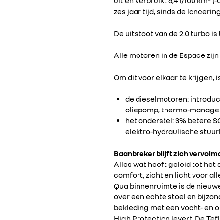
uit en verbruikt 6,4 l/100 km* (
zes jaar tijd, sinds de lancerin
De uitstoot van de 2.0 turbo is 
Alle motoren in de Espace zijn
Om dit voor elkaar te krijgen, 
de dieselmotoren: introduc
oliepomp, thermo-managem
het onderstel: 3% betere S
elektro-hydraulische stuur
Baanbreker blijft zich vervol
Alles wat heeft geleid tot het
comfort, zicht en licht voor all
Qua binnenruimte is de nieuwe
over een echte stoel en bijzon
bekleding met een vocht- en o
High Protection levert. De Tef