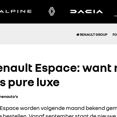
RENAULT GROUP
FO
nault Espace: want r
s pure luxe
nenauto's
e Espace worden volgende maand bekend gem
 bestellen. Vanaf september staat de nieuwe