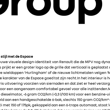
 stijl met de Espace
euwe visuele design-identiteit van Renault die de MPV nog dyn
s prijkt er een groter logo op de grille dat verticaal is geplaats
 wieldoppen ‘Hurlingham’ of de nieuwe lichtmetalen velgen ‘Mo
 karakter van de Espace goed tot zijn recht.In het interieur i
ris uitvoering voorzien van siernaden en dat ziet er heel verzor
oor een aangenaam comfortabel gevoel voor alle inzittenden.Mi
 dieselmotor, -6 gram CO2/km (-0,3 l/100 km) voor een benzine-u
eld aan een handgeschakelde 6-bak, slechts 150 gram CO2/km* (-
.0 dCi met 150 of 175pk, gekoppeld aan een 6-traps automaat, stoo