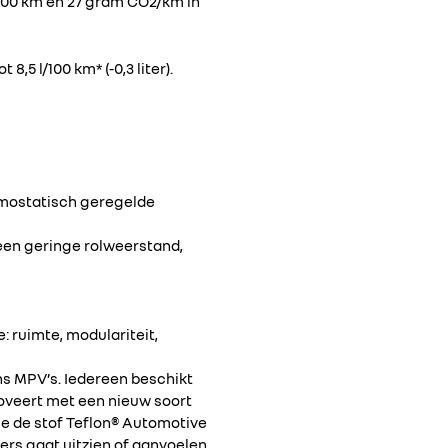
 l/100 km en 27 gram CO2/km in
,5 l/100 km* (-0,3 liter).
rmostatisch geregelde
een geringe rolweerstand,
: ruimte, modulariteit,
ns MPV’s. Iedereen beschikt
noveert met een nieuw soort
ie de stof Teflon® Automotive
ers gaat uitzien of aanvoelen.