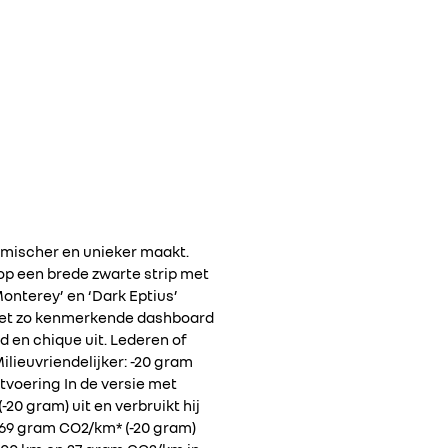
amischer en unieker maakt.
t op een brede zwarte strip met
nterey’ en ‘Dark Eptius’
s het zo kenmerkende dashboard
gd en chique uit. Lederen of
lieuvriendelijker: -20 gram
itvoering In de versie met
20 gram) uit en verbruikt hij
t 169 gram CO2/km* (-20 gram)