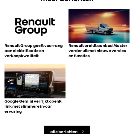
Renault Group geeft voorrang
Renault breidt aanbod Master
aan elektrificatie en
verder uit met nieuwe versies
verkoopkwaliteit
en functies
Google Gemini verrijkt openR
link met slimmere in-car
ervaring
alle berichten