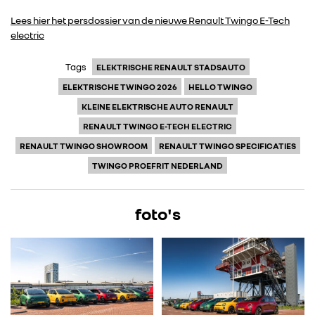
Lees hier het persdossier van de nieuwe Renault Twingo E-Tech
electric
DACIA
Tags
ELEKTRISCHE RENAULT STADSAUTO
ALPINE
ELEKTRISCHE TWINGO 2026
HELLO TWINGO
KLEINE ELEKTRISCHE AUTO RENAULT
ALLIANCE
RENAULT TWINGO E-TECH ELECTRIC
RENAULT TWINGO SHOWROOM
RENAULT TWINGO SPECIFICATIES
FOTO’S & VIDEO’S
TWINGO PROEFRIT NEDERLAND
IN DE MEDIA
foto's
CONTACT