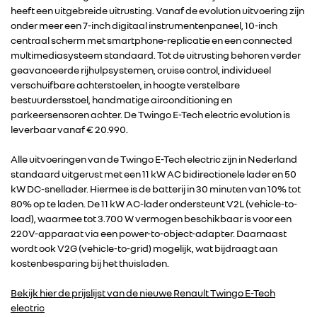
heeft een uitgebreide uitrusting. Vanaf de evolution uitvoering zijn
onder meer een 7-inch digitaal instrumentenpaneel, 10-inch
centraal scherm met smartphone-replicatie en een connected
multimediasysteem standaard. Tot de uitrusting behoren verder
geavanceerde rijhulpsystemen, cruise control, individueel
verschuifbare achterstoelen, in hoogte verstelbare
bestuurdersstoel, handmatige airconditioning en
parkeersensoren achter. De Twingo E-Tech electric evolution is
leverbaar vanaf € 20.990.
Alle uitvoeringen van de Twingo E-Tech electric zijn in Nederland
standaard uitgerust met een 11 kW AC bidirectionele lader en 50
kW DC-snellader. Hiermee is de batterij in 30 minuten van 10% tot
80% op te laden. De 11 kW AC-lader ondersteunt V2L (vehicle-to-
load), waarmee tot 3.700 W vermogen beschikbaar is voor een
220V-apparaat via een power-to-object-adapter. Daarnaast
wordt ook V2G (vehicle-to-grid) mogelijk, wat bijdraagt aan
kostenbesparing bij het thuisladen.
RENAULT GROUP
Bekijk hier de prijslijst van de nieuwe Renault Twingo E-Tech
electric
RENAULT