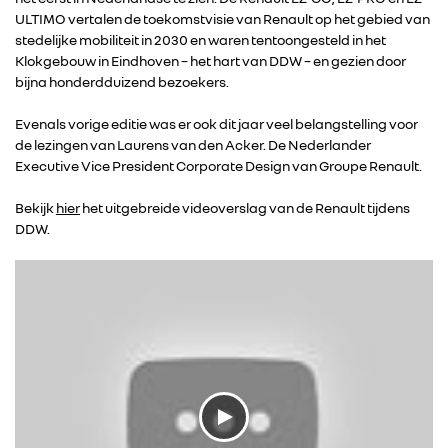
ULTIMO vertalen de toekomstvisie van Renault op het gebied van
stedelijke mobiliteit in 2030 en waren tentoongesteld in het
RENAULT
Klokgebouw in Eindhoven – het hart van DDW – en gezien door
bijna honderdduizend bezoekers.
DACIA
Evenals vorige editie was er ook dit jaar veel belangstelling voor
de lezingen van Laurens van den Acker. De Nederlander
Executive Vice President Corporate Design van Groupe Renault.
ALPINE
Bekijk
hier
het uitgebreide videoverslag van de Renault tijdens
ALLIANCE
DDW.
FOTO’S & VIDEO’S
IN DE MEDIA
CONTACT