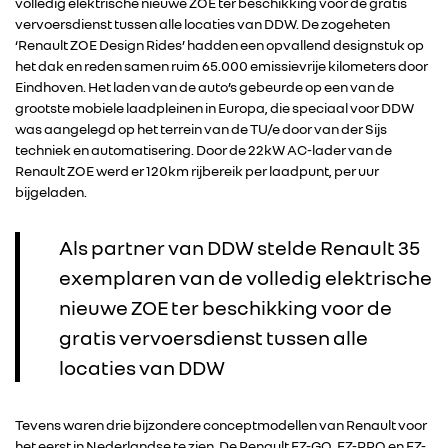
volledig elektrische nieuwe ZOE ter beschikking voor de gratis
vervoersdienst tussen alle locaties van DDW. De zogeheten
‘Renault ZOE Design Rides’ hadden een opvallend designstuk op
het dak en reden samen ruim 65.000 emissievrije kilometers door
Eindhoven. Het laden van de auto’s gebeurde op een van de
grootste mobiele laadpleinen in Europa, die speciaal voor DDW
was aangelegd op het terrein van de TU/e door van der Sijs
techniek en automatisering. Door de 22kW AC-lader van de
Renault ZOE werd er 120km rijbereik per laadpunt, per uur
bijgeladen.
Als partner van DDW stelde Renault 35
exemplaren van de volledig elektrische
nieuwe ZOE ter beschikking voor de
gratis vervoersdienst tussen alle
locaties van DDW
Tevens waren drie bijzondere conceptmodellen van Renault voor
RENAULT GROUP
het eerst in Nederlandse te zien. De Renault EZ-GO, EZ-PRO en EZ-