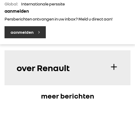
Global:
Internationale perssite
aanmelden
CONTACT
Persberichten ontvangen in uw inbox? Meld u direct aan!
aanmelden
over Renault
meer berichten