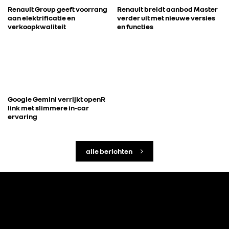
Renault Group geeft voorrang
Renault breidt aanbod Master
aan elektrificatie en
verder uit met nieuwe versies
verkoopkwaliteit
en functies
Google Gemini verrijkt openR
link met slimmere in-car
ervaring
alle berichten