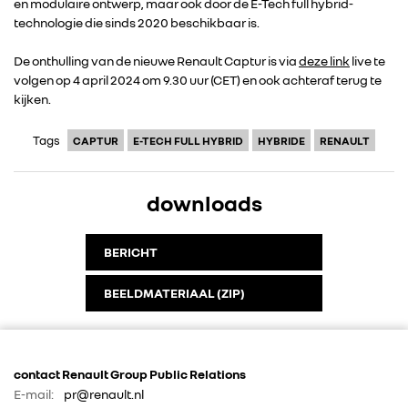
en modulaire ontwerp, maar ook door de E-Tech full hybrid-
technologie die sinds 2020 beschikbaar is.
De onthulling van de nieuwe Renault Captur is via
deze link
live te
RENAULT GROUP
volgen op 4 april 2024 om 9.30 uur (CET) en ook achteraf terug te
kijken.
RENAULT
Tags
CAPTUR
E-TECH FULL HYBRID
HYBRIDE
RENAULT
DACIA
downloads
ALPINE
BERICHT
ALLIANCE
BEELDMATERIAAL (ZIP)
FOTO’S & VIDEO’S
contact Renault Group Public Relations
IN DE MEDIA
E-mail:
pr@renault.nl