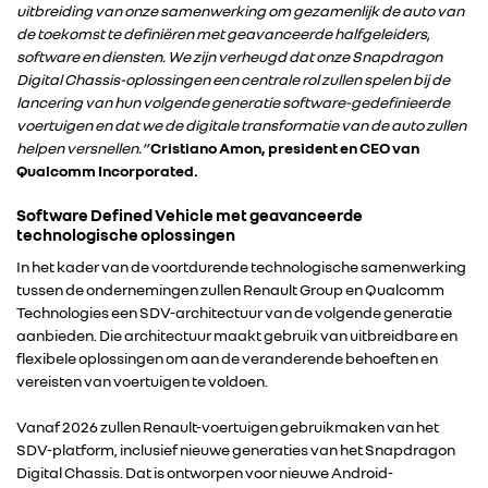
uitbreiding van onze samenwerking om gezamenlijk de auto van
de toekomst te definiëren met geavanceerde halfgeleiders,
software en diensten. We zijn verheugd dat onze Snapdragon
Digital Chassis-oplossingen een centrale rol zullen spelen bij de
lancering van hun volgende generatie software-gedefinieerde
voertuigen en dat we de digitale transformatie van de auto zullen
helpen versnellen.”
Cristiano Amon, president en CEO van
Qualcomm Incorporated.
Software Defined Vehicle met geavanceerde
technologische oplossingen
In het kader van de voortdurende technologische samenwerking
tussen de ondernemingen zullen Renault Group en Qualcomm
RENAULT GROUP
Technologies een SDV-architectuur van de volgende generatie
aanbieden. Die architectuur maakt gebruik van uitbreidbare en
flexibele oplossingen om aan de veranderende behoeften en
RENAULT
vereisten van voertuigen te voldoen.
Vanaf 2026 zullen Renault-voertuigen gebruikmaken van het
DACIA
SDV-platform, inclusief nieuwe generaties van het Snapdragon
Digital Chassis. Dat is ontworpen voor nieuwe Android-