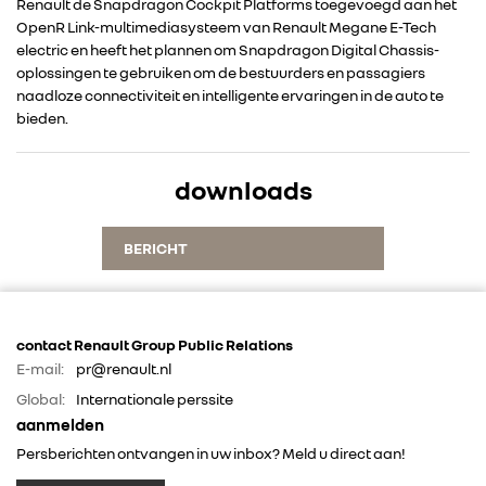
Renault de Snapdragon Cockpit Platforms toegevoegd aan het
OpenR Link-multimediasysteem van Renault Megane E-Tech
electric en heeft het plannen om Snapdragon Digital Chassis-
oplossingen te gebruiken om de bestuurders en passagiers
naadloze connectiviteit en intelligente ervaringen in de auto te
bieden.
downloads
BERICHT
contact Renault Group Public Relations
E-mail:
pr@renault.nl
Global:
Internationale perssite
aanmelden
Persberichten ontvangen in uw inbox? Meld u direct aan!