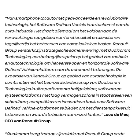
“Van smartphone tot auto met geavanceerde en revolutionaire
technologie, het Software Defined Vehicle is de toekomst van de
auto-industrie. Het draait allemaal om het voldoen aan de
verwachtingen op gebied van functionaliteit en diensten en
tegelijkertijd het beheersen van complexiteit en kosten. Renault
Group versterkt zijn strategische samenwerking met Qualcomm
Technologies, een belangrijke speler op het gebied van mobiele
en autotechnologie, om het eerste open en horizontale Software
Defined Vehicle-platform naar de automarkt te brengen. De
expertise van Renault Group op gebied van autotechnologie in
combinatie met het beproefde leiderschap van Qualcomm
Technologies in ultraperformante halfgeleiders, software en
systeemplatforms met laag vermogen zal ons in staat stellen een
schaalbare, competitieve en innovatieve basis voor Software
Defined Vehicle-platformen te bieden om het dienstenpakket uit
te bouwen en waarde te bieden aan onze klanten.”
Luca de Meo,
CEO van Renault Group.
“Qualcomm is erg trots op zijn relatie met Renault Group en de