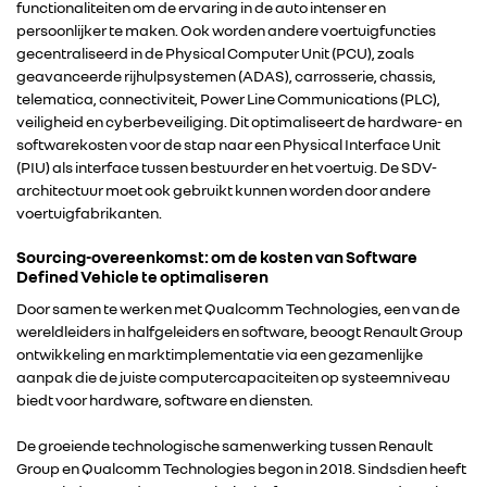
functionaliteiten om de ervaring in de auto intenser en
ALPINE
persoonlijker te maken. Ook worden andere voertuigfuncties
gecentraliseerd in de Physical Computer Unit (PCU), zoals
ALLIANCE
geavanceerde rijhulpsystemen (ADAS), carrosserie, chassis,
telematica, connectiviteit, Power Line Communications (PLC),
veiligheid en cyberbeveiliging. Dit optimaliseert de hardware- en
FOTO’S & VIDEO’S
softwarekosten voor de stap naar een Physical Interface Unit
(PIU) als interface tussen bestuurder en het voertuig. De SDV-
architectuur moet ook gebruikt kunnen worden door andere
IN DE MEDIA
voertuigfabrikanten.
Sourcing-overeenkomst: om de kosten van Software
CONTACT
Defined Vehicle te optimaliseren
Door samen te werken met Qualcomm Technologies, een van de
wereldleiders in halfgeleiders en software, beoogt Renault Group
ontwikkeling en marktimplementatie via een gezamenlijke
aanpak die de juiste computercapaciteiten op systeemniveau
biedt voor hardware, software en diensten.
De groeiende technologische samenwerking tussen Renault
Group en Qualcomm Technologies begon in 2018. Sindsdien heeft