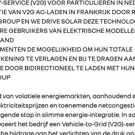
’-SERVICE (V2G) VOOR PARTICULIEREN IN N
IE VAN V2G AC‑LADEN IN FRANKRIJK DOOR 
ROUP EN WE DRIVE SOLAR DEZE TECHNOLO
RE GEBRUIKERS VAN ELEKTRISCHE MODELLE
LAND
MENTEN DE MOGELIJKHEID OM HUN TOTALE
EKENING TE VERLAGEN EN BIJ TE DRAGEN AA
E DOOR BIDIRECTIONEEL TE LADEN MET HUN
OUP
 van volatiele energiemarkten, aanhoudend 
triciteitsprijzen en toenemende netcongestie
lgende stap in slimme energie‑integratie. In
ceert het bedrijf een Vehicle‑to‑Grid (V2G)‑ser
he bijdrage aan het verlichten van de druk op h