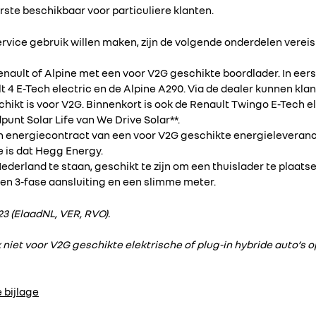
rste beschikbaar voor particuliere klanten.
rvice gebruik willen maken, zijn de volgende onderdelen vereis
nault of Alpine met een voor V2G geschikte boordlader. In eerst
lt 4 E-Tech electric en de Alpine A290. Via de dealer kunnen kla
ikt is voor V2G. Binnenkort is ook de Renault Twingo E-Tech el
punt Solar Life van We Drive Solar**.
 energiecontract van een voor V2G geschikte energieleveranc
e is dat Hegg Energy.
ederland te staan, geschikt te zijn om een thuislader te plaatse
een 3-fase aansluiting en een slimme meter.
3 (ElaadNL, VER, RVO).
k niet voor V2G geschikte elektrische of plug-in hybride auto’
 bijlage