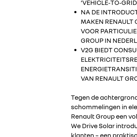
‘VEHICLE‑TO‑GRID
NA DE INTRODUCT
MAKEN RENAULT G
VOOR PARTICULIE
GROUP IN NEDER
V2G BIEDT CONSU
ELEKTRICITEITSR
ENERGIETRANSITI
VAN RENAULT GR
Tegen de achtergrond
schommelingen in elek
Renault Group een vo
We Drive Solar introdu
klanten – een praktisc