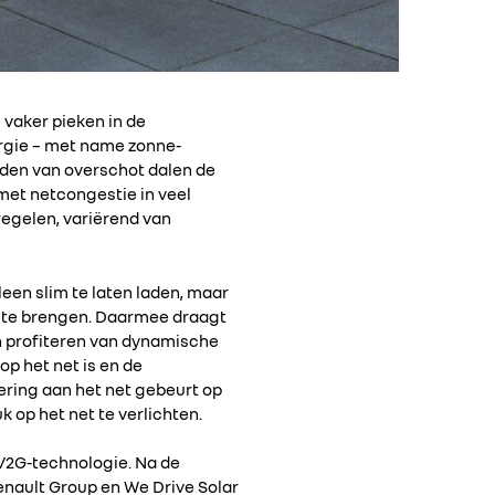
vaker pieken in de
rgie – met name zonne-
oden van overschot dalen de
 met netcongestie in veel
egelen, variërend van
een slim te laten laden, maar
ns te brengen. Daarmee draagt
en profiteren van dynamische
p het net is en de
ering aan het net gebeurt op
 op het net te verlichten.
 V2G-technologie. Na de
enault Group en We Drive Solar