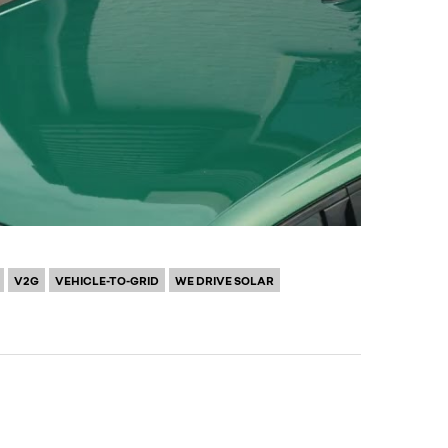
V2G
VEHICLE-TO-GRID
WE DRIVE SOLAR