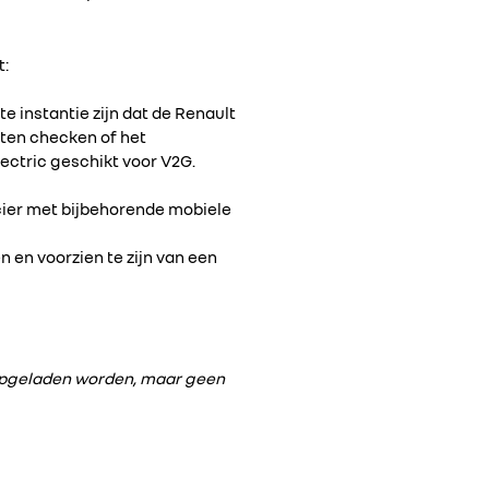
t:
e instantie zijn dat de Renault
nten checken of het
ectric geschikt voor V2G.
ier met bijbehorende mobiele
n en voorzien te zijn van een
s opgeladen worden, maar geen