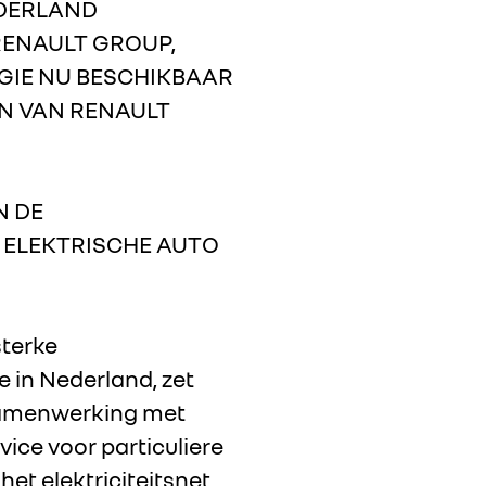
EDERLAND
RENAULT GROUP,
GIE NU BESCHIKBAAR
N VAN RENAULT
N DE
 ELEKTRISCHE AUTO
sterke
 in Nederland, zet
 samenwerking met
vice voor particuliere
et elektriciteitsnet,