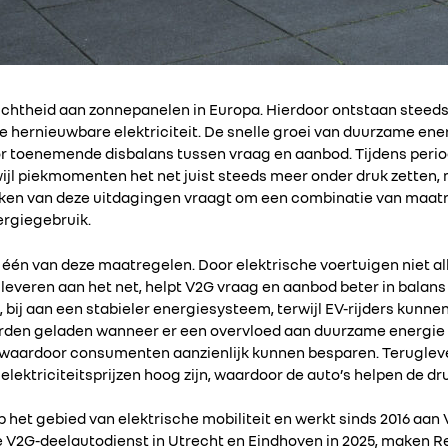
chtheid aan zonnepanelen in Europa. Hierdoor ontstaan steeds 
 hernieuwbare elektriciteit. De snelle groei van duurzame ene
or toenemende disbalans tussen vraag en aanbod. Tijdens peri
erwijl piekmomenten het net juist steeds meer onder druk zetten,
kken van deze uitdagingen vraagt om een combinatie van maatr
ergiegebruik.
 één van deze maatregelen. Door elektrische voertuigen niet all
en leveren aan het net, helpt V2G vraag en aanbod beter in bala
 bij aan een stabieler energiesysteem, terwijl EV-rijders kunn
rden geladen wanneer er een overvloed aan duurzame energie o
ijn, waardoor consumenten aanzienlijk kunnen besparen. Teruglev
ektriciteitsprijzen hoog zijn, waardoor de auto’s helpen de druk
p het gebied van elektrische mobiliteit en werkt sinds 2016 aan
e V2G-deelautodienst in Utrecht en Eindhoven in 2025, maken R