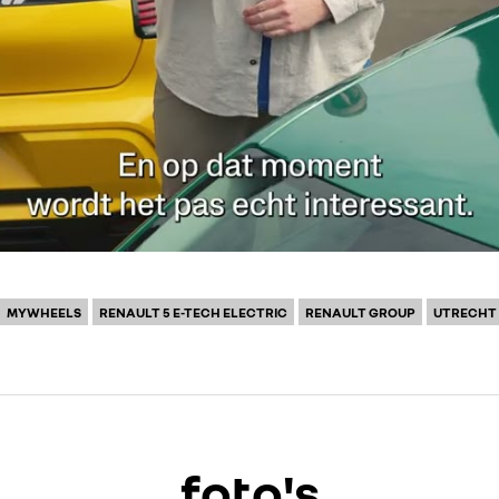
MYWHEELS
RENAULT 5 E-TECH ELECTRIC
RENAULT GROUP
UTRECHT
foto's