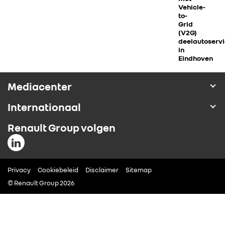
ALPINE
Vehicle-
to-
Grid
ALLIANCE
(V2G)
deelautoserv
in
Eindhoven
FOTO’S & VIDEO’S
Mediacenter
IN DE MEDIA
Internationaal
CONTACT
Renault Group volgen
Privacy
Cookiebeleid
Disclaimer
Sitemap
© Renault Group 2026