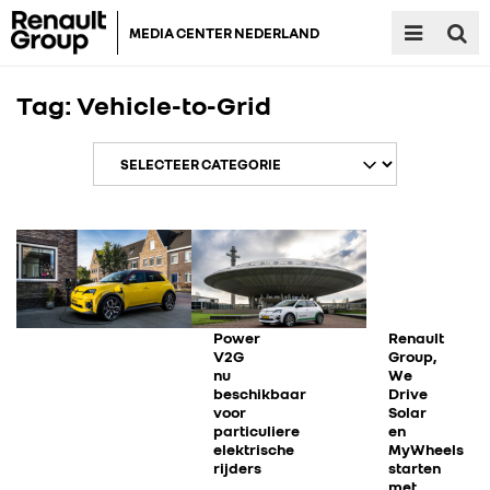
MEDIA CENTER NEDERLAND
Tag:
Vehicle-to-Grid
RENAULT GROUP
Power
Renault
V2G
Group,
RENAULT
nu
We
beschikbaar
Drive
voor
Solar
DACIA
particuliere
en
elektrische
MyWheels
rijders
starten
met