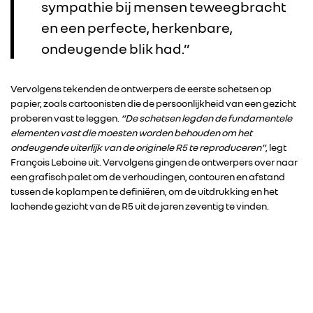
sympathie bij mensen teweegbracht
en een perfecte, herkenbare,
ondeugende blik had.”
Vervolgens tekenden de ontwerpers de eerste schetsen op
papier, zoals cartoonisten die de persoonlijkheid van een gezicht
proberen vast te leggen.
“De schetsen legden de fundamentele
elementen vast die moesten worden behouden om het
ondeugende uiterlijk van de originele R5 te reproduceren”
, legt
François Leboine uit. Vervolgens gingen de ontwerpers over naar
een grafisch palet om de verhoudingen, contouren en afstand
tussen de koplampen te definiëren, om de uitdrukking en het
lachende gezicht van de R5 uit de jaren zeventig te vinden.