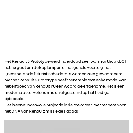
Het Renault 5 Prototype werd inderdaad zeer warm onthaald. Of
het nu gaat om de koplampen of het gehele voertuig, het
lijnenspel en de futuristische details worden zeer gewaardeerd.
Met het Renault 5 Prototype heeft het emblematische model van
het erfgoed van Renault nu een waardige erfgename. Het is een
moderne auto, vol charme en afgestemd op het huidige
tijdsbeeld.
Het is een succesvolle projectie in de toekomst, met respect voor
het DNA van Renault: missie geslaagd!