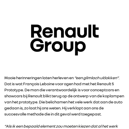
Mooie herinneringen laten herleven en
“een glimlach uitlokken”
.
Dat is wat François Leboine voor ogen had met het Renault 5
Prototype. De man die verantwoordelijk is voor conceptcars en
showcars bij Renault blikt terug op de ontwerp van de koplampen
van het prototype. Die belichamen het vele werk dat aan de auto
gedaan is, zo laat hij ons weten. Hij verklapt aan ons de
succesvolle methode die in dit geval werd toegepast.
“Als ik een bepaald element zou moeten kiezen dat al het werk