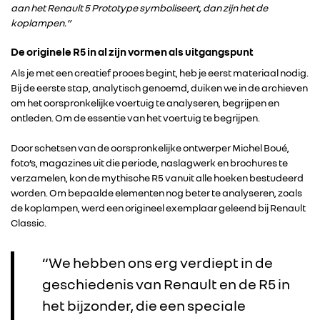
aan het Renault 5 Prototype symboliseert, dan zijn het de
koplampen.”
De originele R5 in al zijn vormen als uitgangspunt
Als je met een creatief proces begint, heb je eerst materiaal nodig.
Bij de eerste stap, analytisch genoemd, duiken we in de archieven
om het oorspronkelijke voertuig te analyseren, begrijpen en
ontleden. Om de essentie van het voertuig te begrijpen.
Door schetsen van de oorspronkelijke ontwerper Michel Boué,
foto’s, magazines uit die periode, naslagwerk en brochures te
verzamelen, kon de mythische R5 vanuit alle hoeken bestudeerd
worden. Om bepaalde elementen nog beter te analyseren, zoals
de koplampen, werd een origineel exemplaar geleend bij Renault
Classic.
“We hebben ons erg verdiept in de
geschiedenis van Renault en de R5 in
het bijzonder, die een speciale