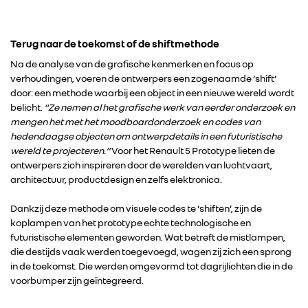
Terug naar de toekomst of de shiftmethode
Na de analyse van de grafische kenmerken en focus op
verhoudingen, voeren de ontwerpers een zogenaamde ‘shift’
door: een methode waarbij een object in een nieuwe wereld wordt
belicht.
“Ze nemen al het grafische werk van eerder onderzoek en
mengen het met het moodboardonderzoek en codes van
hedendaagse objecten om ontwerpdetails in een futuristische
wereld te projecteren.”
Voor het Renault 5 Prototype lieten de
ontwerpers zich inspireren door de werelden van luchtvaart,
architectuur, productdesign en zelfs elektronica.
Dankzij deze methode om visuele codes te ‘shiften’, zijn de
RENAULT GROUP
koplampen van het prototype echte technologische en
futuristische elementen geworden. Wat betreft de mistlampen,
die destijds vaak werden toegevoegd, wagen zij zich een sprong
RENAULT
in de toekomst. Die werden omgevormd tot dagrijlichten die in de
voorbumper zijn geïntegreerd.
DACIA