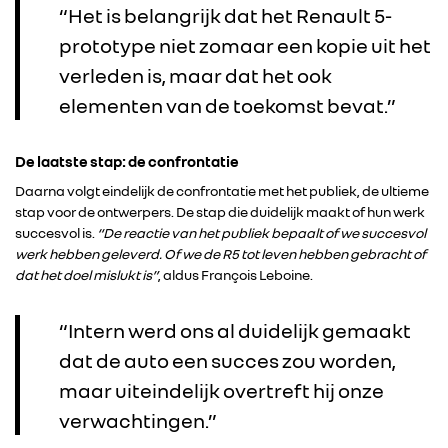
“Het is belangrijk dat het Renault 5-
ALPINE
prototype niet zomaar een kopie uit het
verleden is, maar dat het ook
ALLIANCE
elementen van de toekomst bevat.”
FOTO’S & VIDEO’S
De laatste stap: de confrontatie
Daarna volgt eindelijk de confrontatie met het publiek, de ultieme
IN DE MEDIA
stap voor de ontwerpers. De stap die duidelijk maakt of hun werk
succesvol is.
“De reactie van het publiek bepaalt of we succesvol
werk hebben geleverd. Of we de R5 tot leven hebben gebracht of
CONTACT
dat het doel mislukt is”
, aldus François Leboine.
“Intern werd ons al duidelijk gemaakt
dat de auto een succes zou worden,
maar uiteindelijk overtreft hij onze
verwachtingen.”