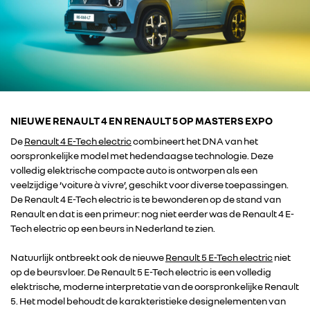
NIEUWE RENAULT 4 EN RENAULT 5 OP MASTERS EXPO
De
Renault 4 E-Tech electric
combineert het DNA van het
oorspronkelijke model met hedendaagse technologie. Deze
volledig elektrische compacte auto is ontworpen als een
veelzijdige ‘voiture à vivre’, geschikt voor diverse toepassingen.
De Renault 4 E-Tech electric is te bewonderen op de stand van
Renault en dat is een primeur: nog niet eerder was de Renault 4 E-
Tech electric op een beurs in Nederland te zien.
Natuurlijk ontbreekt ook de nieuwe
Renault 5 E-Tech electric
niet
op de beursvloer. De Renault 5 E-Tech electric is een volledig
elektrische, moderne interpretatie van de oorspronkelijke Renault
5. Het model behoudt de karakteristieke designelementen van