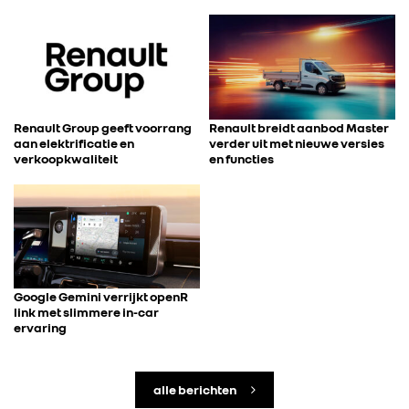
Renault Group geeft voorrang
Renault breidt aanbod Master
aan elektrificatie en
verder uit met nieuwe versies
verkoopkwaliteit
en functies
Google Gemini verrijkt openR
link met slimmere in-car
ervaring
alle berichten