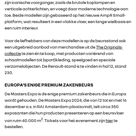
zijn iconische voorganger, zoals de brutale koplampen en
verticale achterlichten, en voegt daar moderne technologie aan
toe. Beide modellen zijn gebaseerd op het nieuwe AmpR Small-
platform, wat resulteert in een vlakke vloer, een lange wielbasis en
een ruim interieur.
RENAULT GROUP
Voor de liefhebbers van deze modellen is op de beursstand ook
een uitgebreid aanbod van merchandise uit de
The Originals-
RENAULT
collectie
te zien én te koop, met producten variërend van
schaalmodellen tot (sport)kleding, speelgoed en speciale
verzamelobjecten. De Renault-stand is te vinden in hal 12, stand
DACIA
230.
ALPINE
EUROPA’S ENIGE PREMIUM ZAKENBEURS
De Masters Expo is de enige premium zakenbeurs die in Europa
wordt gehouden. De Masters Expo 2024, die van 12 tot en met 16
ALLIANCE
december a.s. in RAI Amsterdam plaatsvindt, telt circa 350
exposanten die hun producten presenteren op een beursvloer
2
FOTO’S & VIDEO’S
van ruim 40.000 m
. Tickets voor het evenement zijn
hier
te
bestellen.