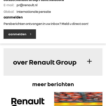
E-mail:
pr@renault.nl
IN DE MEDIA
Global:
Internationale perssite
aanmelden
CONTACT
Persberichten ontvangen in uw inbox? Meld u direct aan!
aanmelden
over Renault Group
meer berichten