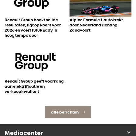
Renault Group boekt solide
Alpine Formule 1-auto trekt
resultaten, ligt op koers voor
door Nederland richting
2026 en voert futuREady in
Zandvoort
hoog tempo door
Renault Group geeft voorrang
aan elektrificatie en
verkoopkwaliteit
alle berichten
Mediacenter