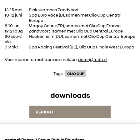
13-15 mei
Pinksterraces Zandvoort
10-12 juni
Spa Euro Race (B), samen met Clio Cup Central
Europe
8-10 juni
Magny Cours (FR), samen met Clio Cup France
19-21 aug
Zandvoort , samen met Clio Cup Central Europe
30 sep-2
Hockenheim(DU), samen met Clio Cup Central Europe
RENAULT GROUP
okt
7-9 okt
Spa Racing Festival (BE), Clio Cup Finale West Europa
RENAULT
Voor meer informatie en aanmelden;
peter@mdh.nl
Tags
CLIO CUP
DACIA
ALPINE
downloads
ALLIANCE
BERICHT
FOTO’S & VIDEO’S
contact Renault Group Public Relations