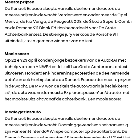
Meeste prijzen
De Renault Espace sleepte van alle deelnemende auto’s de
meeste prijzen in de wacht. Verder werden onder meer de Opel
Meriva, de Kia Venga, de Peugeot 5008, de Škoda Superb Combi
en de Porsche 911 Black Edition beoordeeld voor De Grote
Achterbankentest. De strenge jury verkoos de Porsche 911
uiteindelijk tot algemene winnaar van de test.
Mooie score
Op 22 en 23 april konden jonge bezoekers van de AutoRAI met
behulp van een ANWB-testkit zelf hun Grote Achterbankentest
uitvoeren. Honderden kinderen inspecteerden de deelnemende
auto’s en ook hierbij sleepte de Renault Espace de meeste prijzen
in de wacht. De MPV won de titels ‘de auto waarin je het lekkerst
zit’, ‘de auto waarin de meeste Explorers passen’ en ‘de auto met
RENAULT GROUP
het mooiste uitzicht vanaf de achterbank’. Een mooie score!
RENAULT
Ideale gezinsauto
De Renault Espace sleepte van alle deelnemende auto’s de
meeste prijzen in de wacht. Doorslaggevend was het aanwezig
DACIA
zijn van een Nintendo® Wii spelcomputer op de achterbank. De
Renault Espace is al meer dan 25 jaar de ‘moeder der MPV’s’. Het