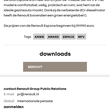
model is comfortabel, veilig, praktisch en ruim, wat hem tot de
ALPINE
ideale gezinsauto maakt. Dankzij de verbeterde dCi-dieselmotor
heeft de Renault bovendien een groen energielabel C.
ALLIANCE
De prijzen van de Renault Espace beginnen bij 39.990 euro.
FOTO’S & VIDEO’S
Tags
ANWB
AWARD
ESPACE
MPV
IN DE MEDIA
downloads
CONTACT
BERICHT
contact Renault Group Public Relations
E-mail:
pr@renault.nl
Global:
Internationale perssite
aanmelden