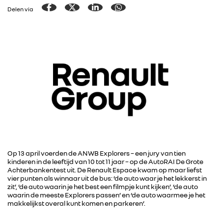
Delen via
Op 13 april voerden de ANWB Explorers – een jury van tien
kinderen in de leeftijd van 10 tot 11 jaar – op de AutoRAI De Grote
Achterbankentest uit. De Renault Espace kwam op maar liefst
vier punten als winnaar uit de bus: ‘de auto waar je het lekkerst in
zit’, ‘de auto waarin je het best een filmpje kunt kijken’, ‘de auto
waarin de meeste Explorers passen’ en ‘de auto waarmee je het
makkelijkst overal kunt komen en parkeren’.