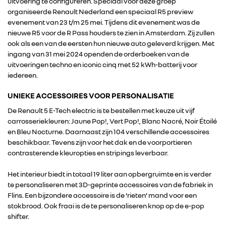
uitvoering te configureren. Speciaal voor deze groep
organiseerde Renault Nederland een speciaal R5 preview
evenement van 23 t/m 25 mei. Tijdens dit evenement was de
nieuwe R5 voor de R Pass houders te zien in Amsterdam. Zij zullen
ook als een van de eersten hun nieuwe auto geleverd krijgen. Met
ingang van 31 mei 2024 openden de orderboeken van de
uitvoeringen techno en iconic cinq met 52 kWh-batterij voor
iedereen.
UNIEKE ACCESSOIRES VOOR PERSONALISATIE
De Renault 5 E-Tech electric is te bestellen met keuze uit vijf
carrosseriekleuren: Jaune Pop!, Vert Pop!, Blanc Nacré, Noir Étoilé
en Bleu Nocturne. Daarnaast zijn 104 verschillende accessoires
beschikbaar. Tevens zijn voor het dak en de voorportieren
contrasterende kleuropties en stripings leverbaar.
Het interieur biedt in totaal 19 liter aan opbergruimte en is verder
te personaliseren met 3D-geprinte accessoires van de fabriek in
Flins. Een bijzondere accessoire is de ‘rieten’ mand voor een
RENAULT GROUP
stokbrood. Ook fraai is de te personaliseren knop op de e-pop
shifter.