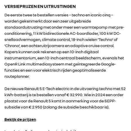
RENAULT
VERSIEPRIJZEN EN UITRUSTINGEN
De eerste twee te bestellen versies – techno en iconic cinq –
worden gekenmerkt door een zeer uitgebreide
DACIA
standaarduitrusting met onder meer een warmtepomp met pre-
conditionering, 11 kW bidirectionele AC-boordlader, 100 kW DC-
ALPINE
snellaadvermogen, climate control, 18-inch wielen ‘Techno’ of
‘Chrono’, een achteruitrijcamera en adaptive cruise control.
Kopers kunnen ook rekenen op een 10-inch digitaal
ALLIANCE
instrumentarium, een 10-inch centraal beeldscherm, evenals het
OpenR Link multimediasysteem met geïntegreerde Google-
functies en een voor elektrisch rijden geoptimaliseerde
FOTO’S & VIDEO’S
routeplanner.
De nieuwe Renault 5 E-Tech electric in de uitvoering techno met 52
IN DE MEDIA
kWh-batterij is te bestellen vanaf € 32.990. Wie in 2024 een order
plaatst voor de Renault 5 komt in aanmerking voor de SEPP-
CONTACT
subsidie van € 2.950 (zolang de subsidie beschikbaar is).
Bekijk de prijzen