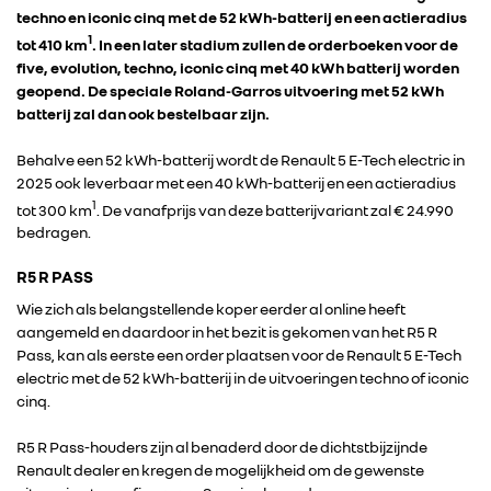
techno en iconic cinq met de 52 kWh-batterij en een actieradius
1
tot 410 km
.
In een later stadium zullen de orderboeken voor de
five, evolution, techno, iconic cinq met 40 kWh batterij worden
geopend. De speciale Roland-Garros uitvoering met 52 kWh
batterij zal dan ook bestelbaar zijn.
Behalve een 52 kWh-batterij wordt de Renault 5 E-Tech electric in
2025 ook leverbaar met een 40 kWh-batterij en een actieradius
1
tot 300 km
. De vanafprijs van deze batterijvariant zal € 24.990
bedragen.
R5 R PASS
Wie zich als belangstellende koper eerder al online heeft
aangemeld en daardoor in het bezit is gekomen van het R5 R
Pass, kan als eerste een order plaatsen voor de Renault 5 E-Tech
electric met de 52 kWh-batterij in de uitvoeringen techno of iconic
cinq.
R5 R Pass-houders zijn al benaderd door de dichtstbijzijnde
Renault dealer en kregen de mogelijkheid om de gewenste