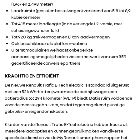
(1,967 en 2,498 meter)
Laadruimte (gesloten bestelwagen) variërend van 5,8 tot 8,9
kubieke meter
Tot 4,15 meter laadlengte (in de verlengde L2-versie, met
scheidingswand en luik)
Tot 920 kg trekvermogen en 1,1 ton laadvermogen
Ook beschikbaar als platform-cabine
Uiterst modulair en welhaast onbeperkte
aanpassingsmogelijkheden via een netwerk van ruim 359
gecertificeerde conversiepartners
KRACHTIG EN EFFICIËNT
De nieuwe Renault Trafic E-Tech electric is standaard uitgerust
met een 52 kWh-batterij waarmee de bedrijfswagen een
actieradius tot 294 kilometer (WLTP) biedt. Dat is ruim voldoende
voor de meeste gebruikers, en dat tegen ongekend gunstige
gebruiks- en eigendomskosten.
Klanten van de Renault Trafic E-Tech electric hebben keuze uit
meerdere laadopties en kunnen gebruikmaken van diverse
specifieke diensten via de MyRenault smartphone-app en het