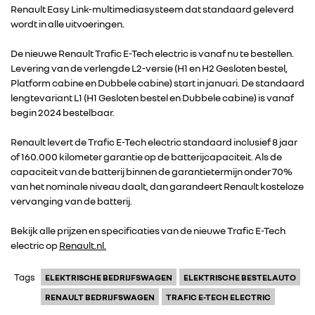
Renault Easy Link-multimediasysteem dat standaard geleverd
wordt in alle uitvoeringen.
De nieuwe Renault Trafic E-Tech electric is vanaf nu te bestellen.
Levering van de verlengde L2-versie (H1 en H2 Gesloten bestel,
Platform cabine en Dubbele cabine) start in januari. De standaard
lengtevariant L1 (H1 Gesloten bestel en Dubbele cabine) is vanaf
begin 2024 bestelbaar.
Renault levert de Trafic E-Tech electric standaard inclusief 8 jaar
of 160.000 kilometer garantie op de batterijcapaciteit. Als de
capaciteit van de batterij binnen de garantietermijn onder 70%
RENAULT GROUP
van het nominale niveau daalt, dan garandeert Renault kosteloze
vervanging van de batterij.
RENAULT
Bekijk alle prijzen en specificaties van de nieuwe Trafic E-Tech
electric op
Renault.nl.
DACIA
Tags
ELEKTRISCHE BEDRIJFSWAGEN
ELEKTRISCHE BESTELAUTO
RENAULT BEDRIJFSWAGEN
TRAFIC E-TECH ELECTRIC
ALPINE