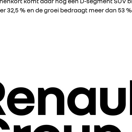
nnenkort komt daar nog een D-segment SUV bi
r 32,5 % en de groei bedraagt meer dan 53 %