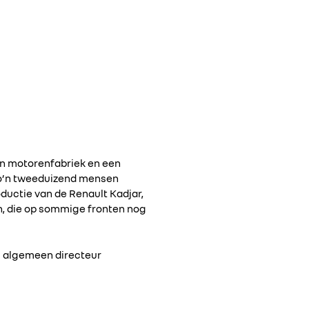
een motorenfabriek en een
zo’n tweeduizend mensen
ductie van de Renault Kadjar,
en, die op sommige fronten nog
ls algemeen directeur