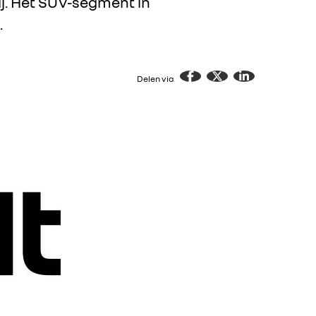
j. Het SUV-segment in
.
Delen via