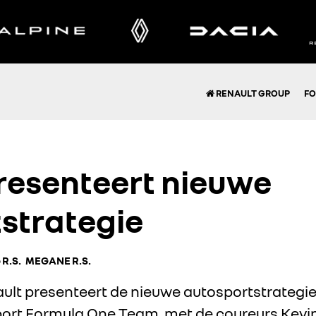
RENAULT GROUP
FO
resenteert nieuwe
strategie
 R.S.
MEGANE R.S.
ult presenteert de nieuwe autosportstrategi
port Formula One Team, met de coureurs Kev