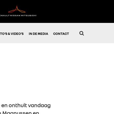
TO’S & VIDEO’S
IN DE MEDIA
CONTACT
e en onthult vandaag
in Magnussen en